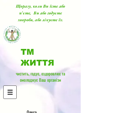
Щоразу, коли Ви їсте або
п'єте, Ви або годуєте
хвороби, або лікуєте їх.
ТМ
ЖИТТЯ
чистить, годує, оздоровлює та
омолоджує Ваш організм
​Одеса