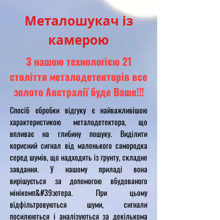
Металошукач із
камерою
З нашою технологією 21
століття металодетекторів все
золото Австралії буде Ваше!!!
Спосіб обробки відгуку є найважливішою
характеристикою металодетектора, що
впливає на глибину пошуку. Виділити
корисний сигнал від маленького самородка
серед шумів, що надходять із ґрунту, складне
завдання. У нашому приладі вона
вирішується за допомогою вбудованого
мінікомп&#39;ютера. При цьому
відфільтровуються шуми, сигнали
посилюються і аналізуються за декількома