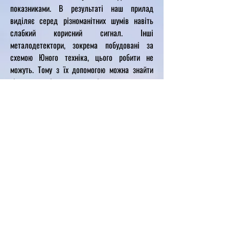
показниками. В результаті наш прилад
виділяє серед різноманітних шумів навіть
слабкий корисний сигнал. Інші
металодетектори, зокрема побудовані за
схемою Юного техніка, цього робити не
можуть. Тому з їх допомогою можна знайти
тільки порівняно великі предмети на
невеликій глибині.
Наш прилад бачить найдрібніші самородки
на максимально можливої глибині._cc7816db
З дуже корисною інформацією по
металодетекторам Ви можете ознайомитися з
https://zolotodb.ru/files
посиланням3b3b
/323_3.pdf
Матеріали у цій статті стали основою
створення нашого металодетектора.