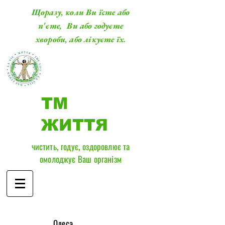
Щоразу, коли Ви їсте або
п'єте, Ви або годуєте
хвороби, або лікуєте їх.
ТМ
ЖИТТЯ
чистить, годує, оздоровлює та
омолоджує Ваш організм
​Одеса