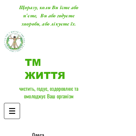
Щоразу, коли Ви їсте або
п'єте, Ви або годуєте
хвороби, або лікуєте їх.
ТМ
ЖИТТЯ
чистить, годує, оздоровлює та
омолоджує Ваш організм
​Одеса