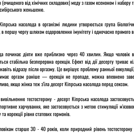
 (очищеного від хімічних складових) меду з газом ксеноном і набору 
 сибірського женьшеню.
іпрська насолода в організмі людини утворюється група біологічн
, в першу чергу шляхом оздоровлення імунітету і одночасно прямого 
а починає діяти вже приблизно через 40 хвилин. Якщо чоловік ві
ться стабільна безперервна ерекція. Ефект від дії десерту триває к
навіть відразу після оргазму. Це вирішує проблему ранньої еякуляці
римає оргазм раніше — ерекція не пропаде, можна впевнено зав
ливо, якщо жінка теж з'їла десерт Кіпрська насолода перед сексом.
- вивільненню тестостерону - десерт Кіпрська насолода застосовує
спортивне харчування, яке застосовується з метою стимуляції м'язовог
 та корекції рівня статевих гормонів.
ловікам старше 30 - 40 років, коли природний рівень тестостерону з