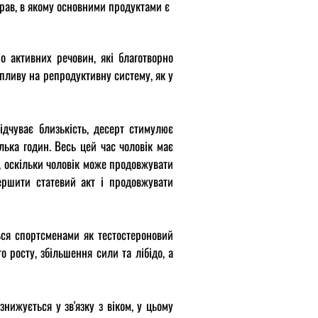
трав, в якому основними продуктами є
о активних речовин, які благотворно
впливу на репродуктивну систему, як у
дчуває близькість, десерт стимулює
ілька годин.
Весь цей час чоловік має
ї, оскільки чоловік може продовжувати
ершити статевий акт і продовжувати
ться спортсменами як тестостероновий
о росту, збільшення сили та лібідо, а
нижується у зв'язку з віком, у цьому