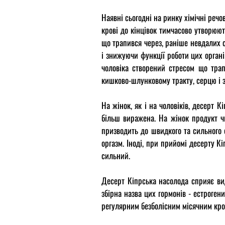
Наявні сьогодні на ринку хімічні реч
крові до кінцівок тимчасово утворюют
що трапився через, раніше невдалих 
і знижуючи функції роботи цих органі
чоловіка створений стресом що трап
кишково-шлунковому тракту, серцю і з
На жінок, як і на чоловіків, десерт 
більш виражена. На жінок продукт чи
призводить до швидкого та сильного 
оргазм. Іноді, при прийомі десерту К
сильний.
Десерт Кіпрська насолода сприяє вид
збірна назва цих гормонів - естроген
регулярним безболісним місячним кр