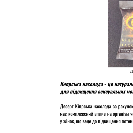
Кипрск
д
Кипрська насолода - це натурал
для підвищення сексуальних можл
Десерт Кіпрська насолода за рахунок
має комплексний вплив на організм чо
у жінок, що веде до підвищення потенц