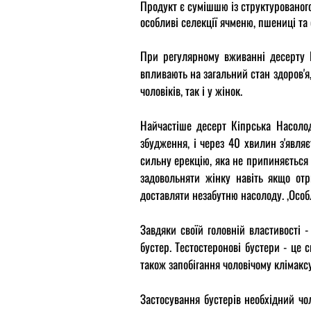
Продукт є сумішшю із структурованого
особливі селекції ячменю, пшениці та
При регулярному вживанні десерту К
впливають на загальний стан здоров'я
чоловіків, так і у жінок.
Найчастіше десерт Кіпрська Насолод
збудження, і через 40 хвилин з'являє
сильну ерекцію, яка не припиняється 
задовольняти жінку навіть якщо от
доставляти незабутню насолоду. ,Особ
Завдяки своїй головній властивості 
бустер. Тестостеронові бустери - це 
також запобігання чоловічому клімаксу
Застосування бустерів необхідний чо