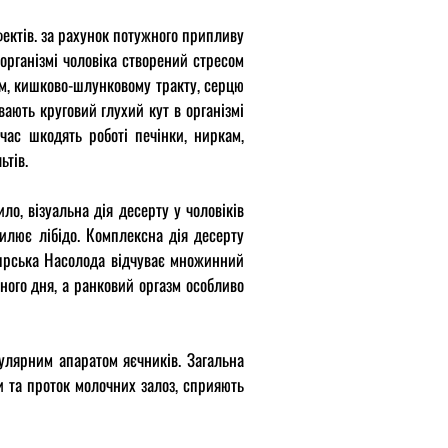
фектів. за рахунок потужного припливу
 організмі чоловіка створений стресом
ам, кишково-шлунковому тракту, серцю
вають круговий глухий кут в організмі
час шкодять роботі печінки, ниркам,
ьтів.
ло, візуальна дія десерту у чоловіків
илює лібідо. Комплексна дія десерту
іпрська Насолода відчуває множинний
пного дня, а ранковий оргазм особливо
улярним апаратом яєчників. Загальна
ми та проток молочних залоз, сприяють