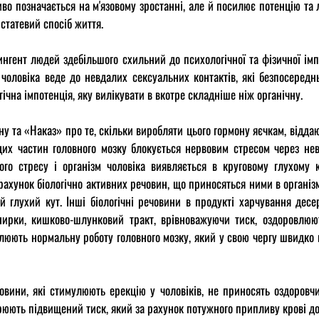
во позначається на м'язовому зростанні, але й посилює потенцію та л
 статевий спосіб життя.
нгент людей здебільшого схильний до психологічної та фізичної імп
 чоловіка веде до невдалих сексуальних контактів, які безпосередн
гічна імпотенція, яку вилікувати в вкотре складніше ніж органічну.
ну та «Наказ» про те, скільки виробляти цього гормону яєчкам, відда
 цих частин головного мозку блокується нервовим стресом через не
ого стресу і організм чоловіка виявляється в круговому глухому к
 рахунок біологічно активних речовин, що приносяться ними в органі
й глухий кут. Інші біологічні речовини в продукті харчування дес
нирки, кишково-шлунковий тракт, врівноважуючи тиск, оздоровлюют
люють нормальну роботу головного мозку, який у свою чергу швидко в
човини, які стимулюють ерекцію у чоловіків, не приносять оздоровч
орюють підвищений тиск, який за рахунок потужного припливу крові до