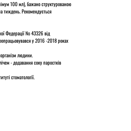
німум 100 мл), бажано структурованою
на тиждень. Рекомендується
ької Федерації № 43326 від
доопрацьовувався у 2016 -2018 роках
 організм людини.
лічем - додавання соку паростків
туті стоматології.