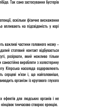
ібідо. Так само застосування бустерів
отенції, оскільки фізичне виснаження
ьо впливають на підсвідомість у корі
ють важливі частини головного мозку –
вдалий статевий контакт відбувається
уті, розірвати, який можливо тільки
зм самостійно виробляти з холестерину
ерту Кіпрська насолода оздоровлюють
ь серцеві м'язи і, що найголовніше,
иводить організм із кругового глухого
их ефектів для людських органів і не
 кінцівок тимчасово створює ерекцію.