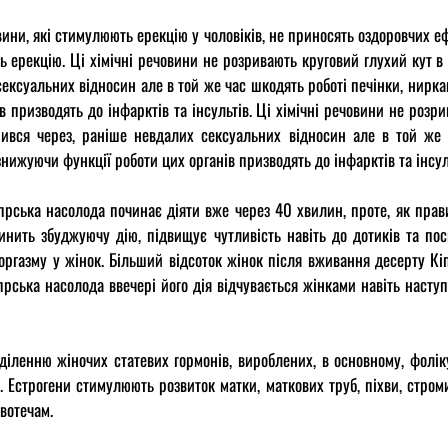
овини, які стимулюють ерекцію у чоловіків, не приносять оздоровчих е
ь ерекцію. Ці хімічні речовини не розривають круговий глухий кут в
сексуальних відносин але в той же час шкодять роботі печінки, нирк
в призводять до інфарктів та інсультів. Ці хімічні речовини не розри
ився через, раніше невдалих сексуальних відносин але в той же 
нижуючи функції роботи цих органів призводять до інфарктів та інсул
Кіпрська насолода починає діяти вже через 40 хвилин, проте, як прави
нить збуджуючу дію, підвищує чутливість навіть до дотиків та пос
оргазму у жінок. Більший відсоток жінок після вживання десерту К
іпрська насолода ввечері його дія відчувається жінками навіть насту
іленню жіночих статевих гормонів, вироблених, в основному, фолік
и. Естрогени стимулюють розвиток матки, маткових труб, піхви, стро
овотечам.