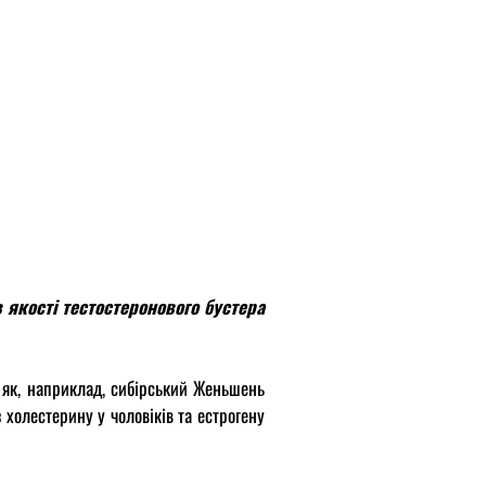
якості тестостеронового бустера
х як, наприклад, сибірський Женьшень
 холестерину у чоловіків та естрогену