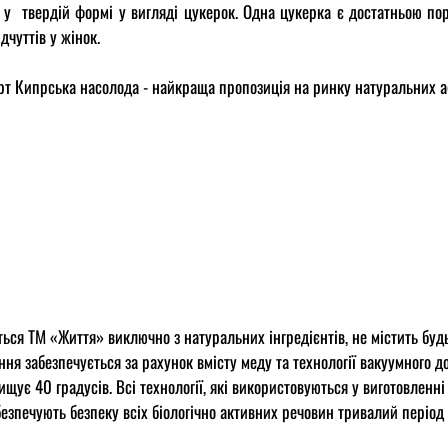
 у твердій формі у вигляді цукерок. Одна цукерка є достатньою пор
дчуттів у жінок.
ерт Кипрська насолода - найкраща пропозиція на ринку натуральних 
ься ТМ «Життя» виключно з натуральних інгредієнтів, не містить буд
ання забезпечується за рахунок вмісту меду та технології вакуумного 
щує 40 градусів. Всі технології, які використовуються у виготовленн
абезпечують безпеку всіх біологічно активних речовин тривалий період 