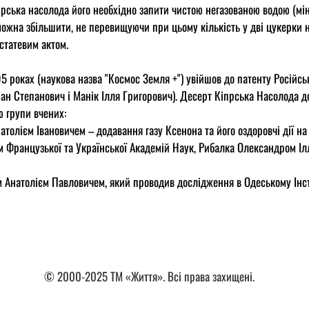
ська насолода його необхідно запити чистою негазованою водою (мі
можна збільшити, не перевищуючи при цьому кількість у дві цукерки 
статевим актом.
 роках (наукова назва "Космос Земля +") увійшов до патенту Російс
ан Степанович і Манік Ілля Григорович). Десерт Кіпрська Насолода 
ю групи вчених:
олієм Івановичем – додавання газу Ксенона та його оздоровчі дії на
м Французької та Української Академій Наук, Рибалка Олександром Іл
 Анатолієм Павловичем, який проводив дослідження в Одеському Інсти
© 2000-2025 ТМ «Життя». Всі права захищені.