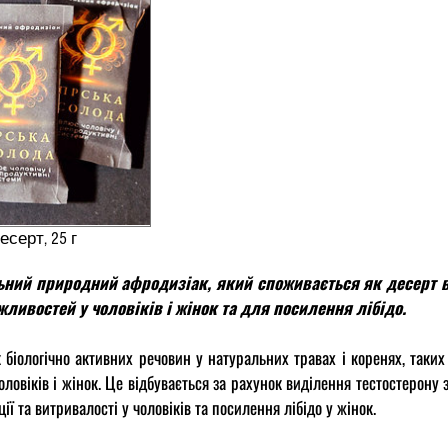
ое наслаждение,
есерт, 25 г
Ціна
150,00₴
ьний природний афродизіак, який споживається як десерт в 
ивостей у чоловіків і жінок та для посилення лібідо.
 біологічно активних речовин у натуральних травах і коренях, таки
ловіків і жінок. Це відбувається за рахунок виділення тестостерону з
ії та витривалості у чоловіків та посилення лібідо у жінок.