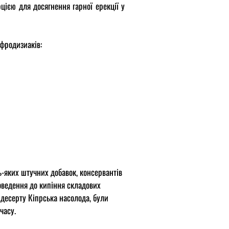
цією для досягнення гарної ерекції у
афродизиаків:
ь-яких штучних добавок, консервантів
доведення до кипіння складових
і десерту Кіпрська насолода, були
часу.