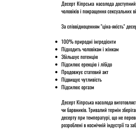
Десерт Кіпрська насолода
доступний
чоловіків і покращення сексуальних ві
За співвідноценням "ціна-якість" дес
​100% природні інгредієнти
Підходить чоловікам і жінкам
Збільшує потенцію
Підсилює ерекцію і лібідо
Продовжує статевий акт
Підвищує чутливість
Підсилює оргазм
Десерт Кіпрська насолода виготовляєт
чи барвників. Тривалий термін зберіг
десерту при температурі, що не переви
розроблені в космічній індустрії та з