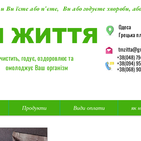
и Ви їсте або п'єте, Ви або годуєте хвороби, або
​Одеса
М ЖИТТЯ
Грецька пл
tmzitta@g
чистить, годує, оздоровлює та
+38(048) 79
+38(094) 95
омолоджує Ваш організм
+38(068) 90
Продукти
Види оплати
як 