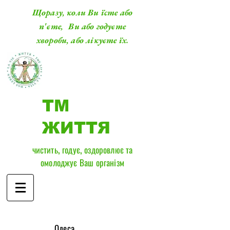
Щоразу, коли Ви їсте або
п'єте, Ви або годуєте
хвороби, або лікуєте їх.
ТМ
ЖИТТЯ
чистить, годує, оздоровлює та
омолоджує Ваш організм
​Одеса