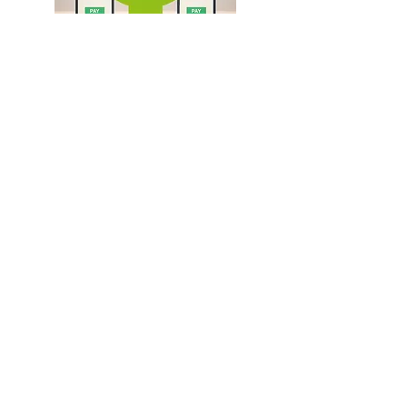
Через додаток будь-якого банку вибрати -
платіж за реквізитами та вказати наступні
дані:
Отримувач - ФОП Манік Ольга Сергіївна
2942419365
Код ЄДРПОУ-
Р/Р UA573052990000026005004922825
Банк: ПАТ КБ Приватбанк
305299
;
МФО -
Призначення - оплата товару за №
замовлення (вказати номер)
Сума – (вказати суму)
Або вказати поповнення картки №
5169