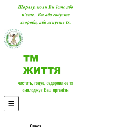
Щоразу, коли Ви їсте або
п'єте, Ви або годуєте
хвороби, або лікуєте їх.
ТМ
ЖИТТЯ
чистить, годує, оздоровлює та
омолоджує Ваш організм
​Одеса