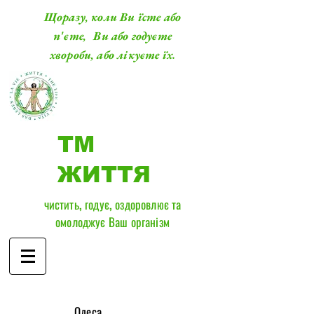
Щоразу, коли Ви їсте або
п'єте, Ви або годуєте
хвороби, або лікуєте їх.
ТМ
ЖИТТЯ
чистить, годує, оздоровлює та
омолоджує Ваш організм
​Одеса