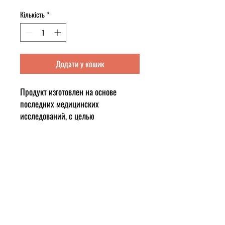
Кількість
*
Додати у кошик
Продукт изготовлен на основе
последних медицинских
исследований, с целью
противостоять возможности
тромбоэмболических осложнений
путем разжижения крови, в случаи
вирусной инфекции организма.
Так же данный пищевой продукт
является вспомогательной едой
людям с сердечными проблемами,
гипертоникам, проблемами венозной