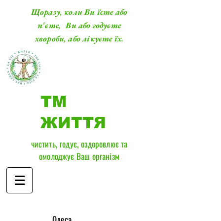
Щоразу, коли Ви їсте або
п'єте, Ви або годуєте
хвороби, або лікуєте їх.
ТМ
ЖИТТЯ
чистить, годує, оздоровлює та
омолоджує Ваш організм
​Одеса