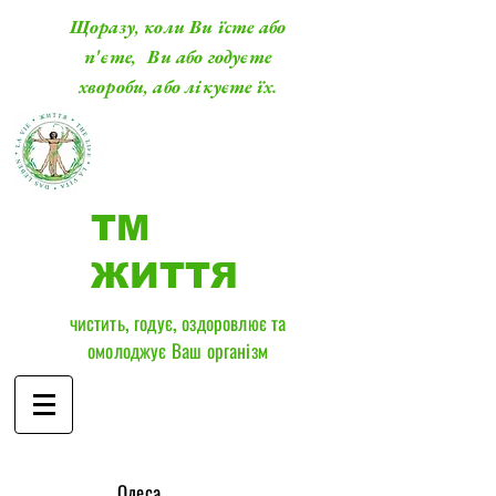
Щоразу, коли Ви їсте або
п'єте, Ви або годуєте
хвороби, або лікуєте їх.
ТМ
ЖИТТЯ
чистить, годує, оздоровлює та
омолоджує Ваш організм
​Одеса