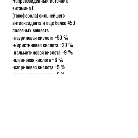
Непревзойдённый источник
витамина Е
(токоферола) сильнейшего
антиоксиданта и еще более 450
полезных веществ.
-лауриновая кислота ~50 %
-миристиновая кислота ~20 %
-пальмитиновая кислота ~9 %
-олеиновая кислота ~6 %
-каприловая кислота ~5 %
-каприновая кислота ~5 %
-стеариновая кислота ~3 %
-линолевая кислота ~1 %
-капроновая кислота 0,5 %
Изготавливается холодным
прессованием свежей мякоти
кокосового ореха.
Кокосовое масло оказывает целый