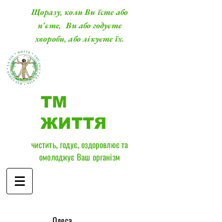
Щоразу, коли Ви їсте або
п'єте, Ви або годуєте
хвороби, або лікуєте їх.
ТМ
ЖИТТЯ
чистить, годує, оздоровлює та
омолоджує Ваш організм
​Одеса