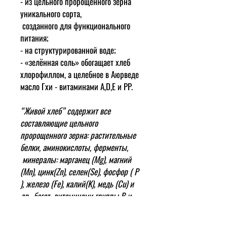
- из цельного пророщенного зерна
уникального сорта,
созданного для функционального
питания;
- на структурированной воде;
- «зелённая соль» обогащает хлеб
хлорофиллом, а целебное в Аюрведе
масло Гхи - витаминами А,D,Е и PP
.
“Живой хлеб” содержит все
составляющие цельного
пророщенного зерна:
растительные
белки,
аминокислоты, ферменты,
минералы: марганец (
Mg)
, магний
(
Mn)
, цинк(
Zn)
, селен(
Se)
, фосфор (
P
)
, железо (
Fe)
, калий(
K
), медь (
Cu
) и
др.
, богат витаминами группы В и
клетчаткой.