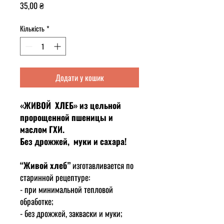
Ціна
35,00 ₴
Кількість
*
Додати у кошик
«ЖИВОЙ ХЛЕБ»
из цельной
пророщенной пшеницы
и
маслом ГХИ.
Без дрожжей, муки и сахара!
“Живой хлеб”
и
зготавливается по
старинной рецептуре
:
- при минимальной тепловой
обработке;
- без дрожжей, закваски и муки;