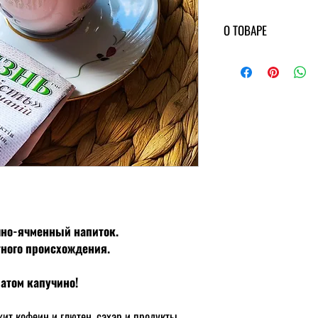
О ТОВАРЕ
Способ приготовлени
Условия хранения
: пр
12 месяцев с даты произ
Состав
: отборное зерно
Противопоказания
: и
Энергетическая ценно
жиры - 11,5 г.
Калорийность, 100 г:
4
Без ГМО.
чно-ячменный напиток.
тного происхождения.
атом капучино!
жит кофеин и глютен, сахар и продукты