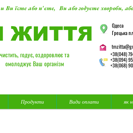
и Ви їсте або п'єте, Ви або годуєте хвороби, або
​Одеса
М ЖИТТЯ
Грецька пл
tmzitta@g
чистить, годує, оздоровлює та
+38(048) 79
+38(094) 95
омолоджує Ваш організм
+38(068) 90
Продукти
Види оплати
як 