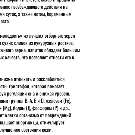
зывает возбуждающего действия на
мя суток, а также детям, беременным
аста.
 молодость» из лучших отборных зерен
 сухих сливок из кукурузных ростков.
 живого зерна, напиток обладает большим
 качеств, что позволяет отнести его к
анизма отдыхать и расслабляться
оты триптофан, которая помогает
вуя регуляции сна и снижая уровень
ами группы В, А, Е и D, железом (Fe),
 (Mg), йодом (J), фосфором (Р) и др.,
ет клетки организма от повреждений
вышает энергию ци, стимулирует
улучшению состояния кожи.