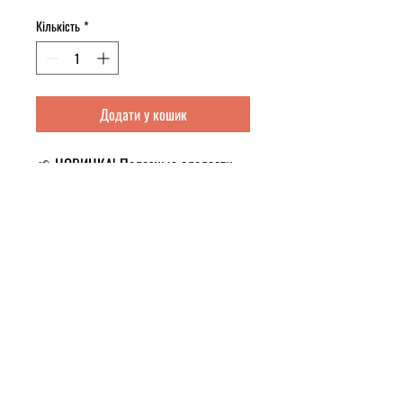
Кількість
*
Додати у кошик
🌱 НОВИНКА! Полезные сладости
без сахара! 🍬
Если ты любишь сладкое, но
выбираешь только полезное –
встречай ПП-конфеты!
💚 100% натуральные
🍭 Без сахара и вредных добавок
🔥 Идеально для перекуса или к чаю
✨ Три вкусных варианта:
✔️ С курагой – орехово-фруктовый