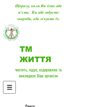
Щоразу, коли Ви їсте або
п'єте, Ви або годуєте
хвороби, або лікуєте їх.
ТМ
ЖИТТЯ
чистить, годує, оздоровлює та
омолоджує Ваш організм
​Одеса