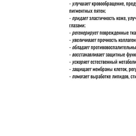
-
улучшает
кровообращение, пред
пигментных пятен;
-
придает
эластичность коже, улуч
глазами;
-
регенерирует
поврежденные тка
-
увеличивает
прочность коллаген
-
обладает
противовоспалительны
-
восстанавливает
защитные функ
-
ускоряет
естественный метаболи
-
защищает
мембраны клеток, регу
-
помогает
выработке липидов, сти