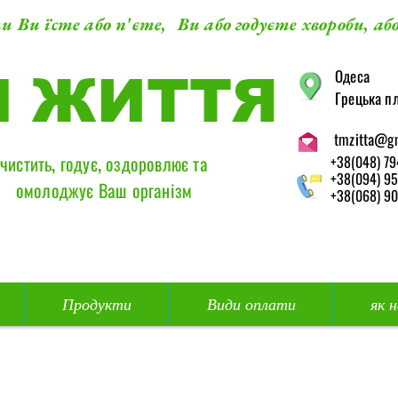
и Ви їсте або п'єте, Ви або годуєте хвороби, або
​Одеса
М ЖИТТЯ
Грецька пл
tmzitta@g
чистить, годує, оздоровлює та
+38(048) 79
+38(094) 95
омолоджує Ваш організм
+38(068) 90
Продукти
Види оплати
як 