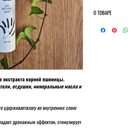
О ТОВАРЕ
Состав
: Вода структуров
пшениці, кунжуту, мигдал
грейпфруту, ванілі. Кофеїн
Гліцерин, гексидеканол, 
Срок хранения
: 6 мес
от прямых солнечных луч
е экстракта корней пшеницы.
тели, отдушки, минеральные масла и
го удерживаетвлагу во внутренних слоях
ладает дренажным эффектом, стимулирует