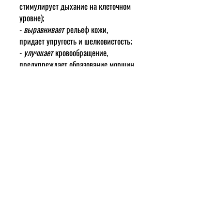
стимулирует дыхание на клеточном
уровне);
-
выравнивает
рельеф кожи,
придает упругость и шелковистость;
-
улучшает
кровообращение,
предупреждает образование морщин
и возрастных пигментных пятен;
-
регенерирует
поврежденные
ткани;
-
нормализует
клеточный
метаболизм;
-
увеличивает
прочность
коллагеновых волокон;
-
обладает
противовоспалительным
действием;
-
восстанавливает
защитные
функции эпидермиса, помогает от
раздражения;
-
замедляет
процессы старения,