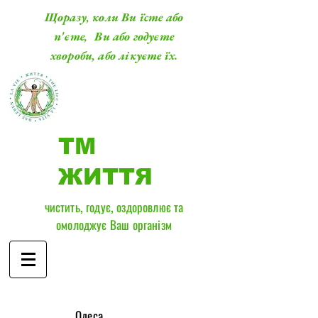
Щоразу, коли Ви їсте або
п'єте, Ви або годуєте
хвороби, або лікуєте їх.
ТМ
ЖИТТЯ
чистить, годує, оздоровлює та
омолоджує Ваш організм
​Одеса