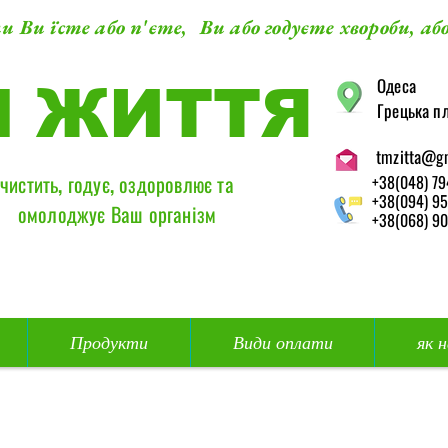
и Ви їсте або п'єте, Ви або годуєте хвороби, або
​Одеса
М ЖИТТЯ
Грецька пл
tmzitta@g
чистить, годує, оздоровлює та
+38(048) 79
+38(094) 95
омолоджує Ваш організм
+38(068) 90
Продукти
Види оплати
як 