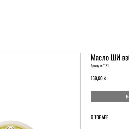
Масло ШИ взб
Артикул: 0181
Ціна
169,00 ₴
Н
О ТОВАРЕ
Состав
:
нерафинированно