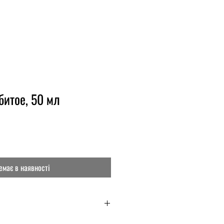
итое, 50 мл
емає в наявності
е органическое масло Ши (карите),
масло