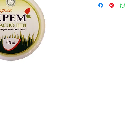
ГХИ
,
масло виноградной 
экстракт календулы,
Д-п
биоэмульгатор,
эфирное 