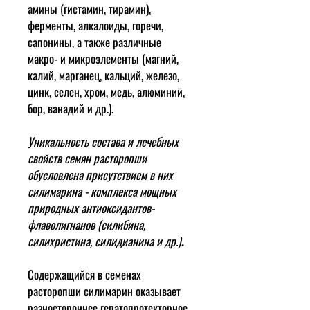
амины (гистамин, тирамин),
ферменты, алкалоиды, горечи,
сапонины, а также различные
макро- и микроэлементы (магний,
калий, марганец, кальций, железо,
цинк, селен, хром, медь, алюминий,
бор, ванадий и др.).
Уникальность состава и лечебных
свойств семян расторопши
обусловлена присутствием в них
силимарина - комплекса мощных
природных антиоксидантов-
флаволигнанов (силибина,
силихристина, силидианина и др.)
.
Содержащийся в семенах
расторопши силимарин оказывает
разностороннее гепатопротекторное