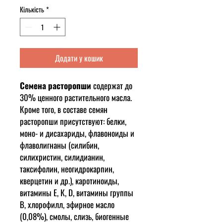
Кількість
*
Додати у кошик
Семена расторопши
содержат до
30% ценного растительного масла.
Кроме того, в составе семян
расторопши присутствуют: белки,
моно- и дисахариды, флавоноиды и
флаволигнаны (силибин,
силихристин, силидианин,
таксифолин, неогидрокарпин,
кверцетин и др.), каротиноиды,
витамины Е, К, D, витамины группы
B, хлорофилл, эфирное масло
(0,08%), смолы, слизь, биогенные