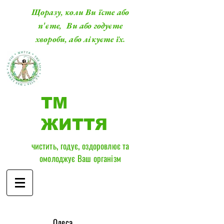
Щоразу, коли Ви їсте або
п'єте, Ви або годуєте
хвороби, або лікуєте їх.
ТМ
ЖИТТЯ
чистить, годує, оздоровлює та
омолоджує Ваш організм
​Одеса