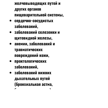
желчевыводящих путей и
других органов
пищеварительной системы,
сердечно-сосудистых
заболеваний,
заболеваний селезенки и
щитовидной железы,
анемии, заболеваний и
травматических
повреждений кожи,
проктологических
заболеваний,
заболеваний нижних
дыхательных путей
(бронхиальная астма,
бронхит, пневмония),
некоторых ЛОР-заболеваний
(тонзиллит, фарингит,
ларингит), заболеваний