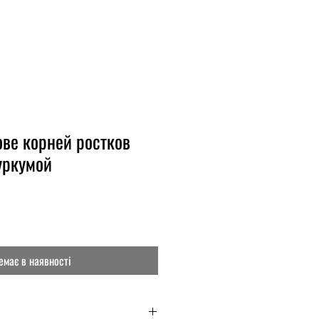
ве корней ростков
уркумой
емає в наявності