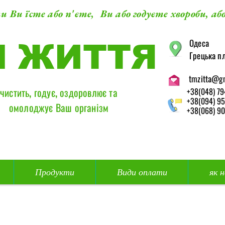
и Ви їсте або п'єте, Ви або годуєте хвороби, або
​Одеса
М ЖИТТЯ
Грецька пл
tmzitta@g
чистить, годує, оздоровлює та
+38(048) 79
+38(094) 95
омолоджує Ваш організм
+38(068) 90
Продукти
Види оплати
як 