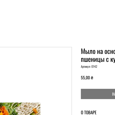
Мыло на осно
пшеницы с к
Артикул: 0142
Ціна
55,00 ₴
Н
О ТОВАРЕ