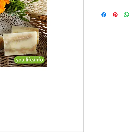
Состав
: масла: кокосов
касторовое, подсолнечн
свежими корнями пшениц
мелисса.
Срок хранения
: при те