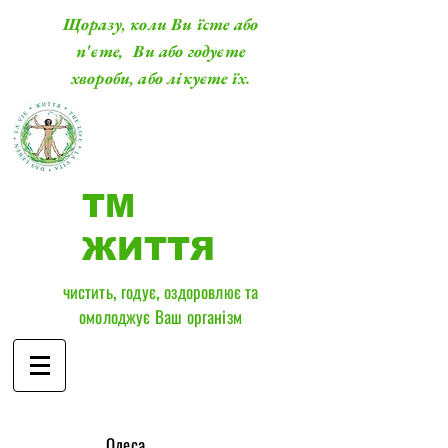
Щоразу, коли Ви їсте або
п'єте, Ви або годуєте
хвороби, або лікуєте їх.
ТМ
ЖИТТЯ
чистить, годує, оздоровлює та
омолоджує Ваш організм
​Одеса