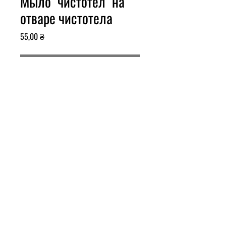
Мыло "чистотел" на
отваре чистотела
Ціна
55,00 ₴
Немає в наявності
Мыло "ЧИСТОТЕЛ".
Сваренное на отваре листьев и
цветов чистотела.
Мыло "ЧИСТОТЕЛ" подходит для
жирной, склонной к воспалению
кожи. Обладает бактерицидными и
мощными регенерирующими
свойствами. Снимает воспаление,
лечит угревую сыпь. Оказывает на
кожу тонизирующее действие.
Выравнивает кожу, улучшает цвет
лица. Без отдушек, красителей и