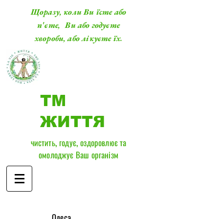
Щоразу, коли Ви їсте або
п'єте, Ви або годуєте
хвороби, або лікуєте їх.
ТМ
ЖИТТЯ
чистить, годує, оздоровлює та
омолоджує Ваш організм
​Одеса