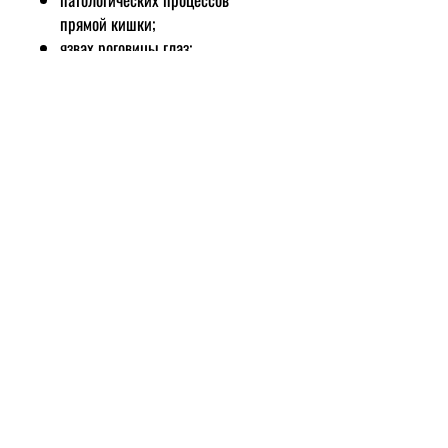
прямой кишки;
язвах роговицы глаз;
атеросклероза;
пародонтоза и воспалительных
заболеваниях десен;
отрубевидного и чешуйчатого
лишая и нейродермитов;
для эффективного
восстановления кожного покрова
после радиационных и
солнечных ожогов и ускорения
формирования тканей;
для скорого заживления ссадин,
ран и других поражений кожи
(характерной особенностью
масла облепихи, является его
высокое качество заживления и
отсутствие на месте поражения