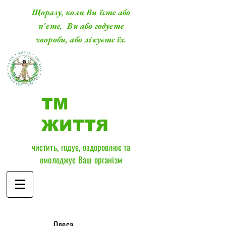
Щоразу, коли Ви їсте або
п'єте, Ви або годуєте
хвороби, або лікуєте їх.
ТМ
ЖИТТЯ
чистить, годує, оздоровлює та
омолоджує Ваш організм
​Одеса