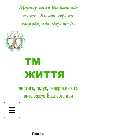
Щоразу, коли Ви їсте або
п'єте, Ви або годуєте
хвороби, або лікуєте їх.
ТМ
ЖИТТЯ
чистить, годує, оздоровлює та
омолоджує Ваш організм
​Одеса