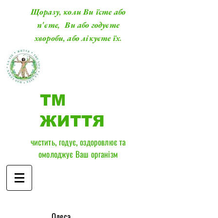
Щоразу, коли Ви їсте або
п'єте, Ви або годуєте
хвороби, або лікуєте їх.
ТМ
ЖИТТЯ
чистить, годує, оздоровлює та
омолоджує Ваш організм
​Одеса