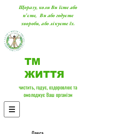
Щоразу, коли Ви їсте або
п'єте, Ви або годуєте
хвороби, або лікуєте їх.
ТМ
ЖИТТЯ
чистить, годує, оздоровлює та
омолоджує Ваш організм
​Одеса