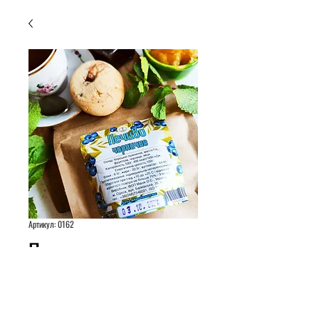
Артикул: 0162
Печенье черничное,
220 г
Ціна
95,00 ₴