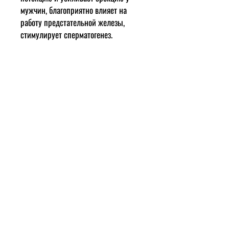
мужчин, благоприятно влияет на
работу предстательной железы,
стимулирует сперматогенез.
Аргинин
является основой белков
коллагена и фибрина, которые
отвечают за регенерацию тканей и
заживление всех ран, в том числе и
послеоперационных. Улучшает
эластичность и тургор кожи.
Способствует повышению
иммунитета, замедляет развитие и
рост опухолей, способствует
детоксикации печени, увеличивает
очистительный потенциал почек.
Усиливает синтез гормона роста, что
способствует более интенсивному
росту детей, а у взрослых -