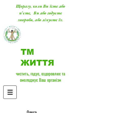
Щоразу, коли Ви їсте або
п'єте, Ви або годуєте
хвороби, або лікуєте їх.
ТМ
ЖИТТЯ
чистить, годує, оздоровлює та
омолоджує Ваш організм
​Одеса