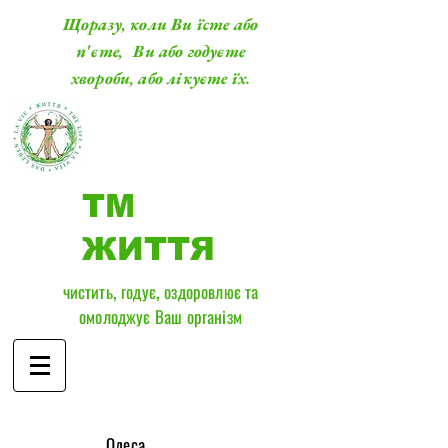
Щоразу, коли Ви їсте або
п'єте, Ви або годуєте
хвороби, або лікуєте їх.
ТМ
ЖИТТЯ
чистить, годує, оздоровлює та
омолоджує Ваш організм
​Одеса