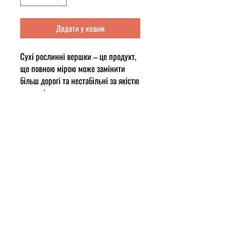
Додати у кошик
Сухі рослинні вершки – це продукт,
що повною мірою може замінити
більш дорогі та нестабільні за якістю
молочні вершки.
В таких вершках тваринний жир
замінено рослинним, але збережені
молочні складові у вигляді білку,
сироватки та інших компонентів, що
і надають вершкам молочний смак та
запах.
Завдяки заміні тваринного жиру на
рослинний досягається тривалий
термін зберігання, стабільна якість і