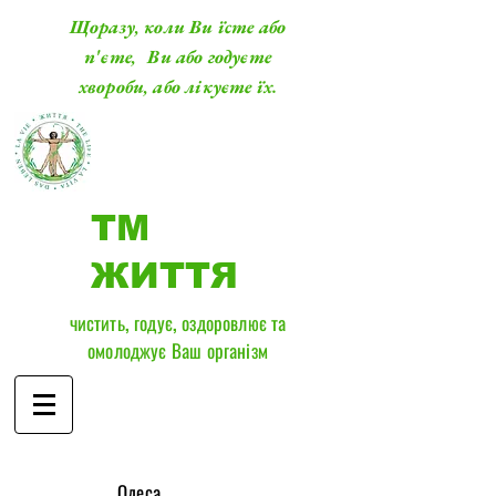
Щоразу, коли Ви їсте або
п'єте, Ви або годуєте
хвороби, або лікуєте їх.
ТМ
ЖИТТЯ
чистить, годує, оздоровлює та
омолоджує Ваш організм
​Одеса