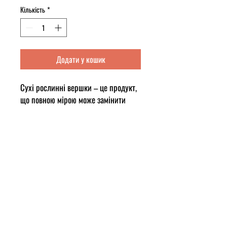
Кількість
*
Додати у кошик
Сухі рослинні вершки – це продукт,
що повною мірою може замінити
більш дорогі та нестабільні за якістю
молочні вершки.
В таких вершках тваринний жир
замінено рослинним, але збережені
молочні складові у вигляді білку,
сироватки та інших компонентів, що
і надають вершкам молочний смак та
запах.