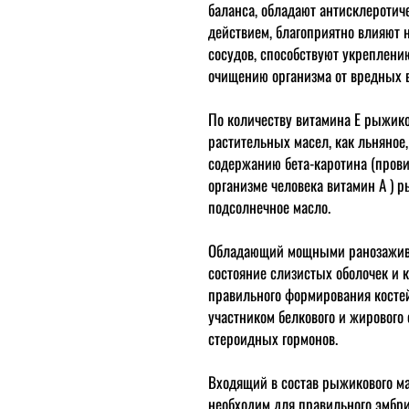
баланса, обладают антисклероти
действием, благоприятно влияют 
сосудов, способствуют укреплени
очищению организма от вредных 
По количеству витамина Е рыжико
растительных масел, как
льняное
содержанию бета-каротина (провит
организме человека витамин А ) 
подсолнечное масло.
Обладающий мощными ранозажив
состояние слизистых оболочек и 
правильного формирования костей
участником белкового и жирового 
стероидных гормонов.
Входящий в состав рыжикового ма
необходим для правильного эмбри