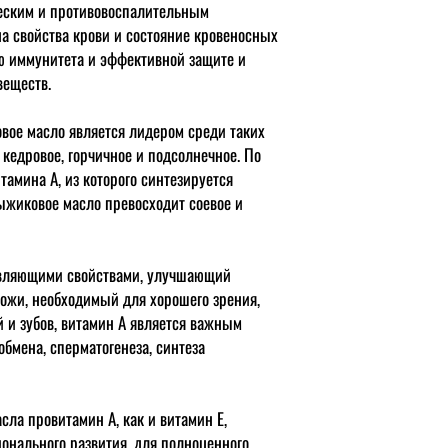
ческим и противовоспалительным
на свойства крови и состояние кровеносных
ю иммунитета и эффективной защите и
веществ.
вое масло является лидером среди таких
,
кедровое
,
горчичное
и подсолнечное. По
амина А, из которого синтезируется
рыжиковое масло превосходит соевое и
ляющими свойствами, улучшающий
кожи, необходимый для хорошего зрения,
 и зубов, витамин А является важным
обмена, сперматогенеза, синтеза
сла провитамин А, как и витамин Е,
онального развития, для полноценного