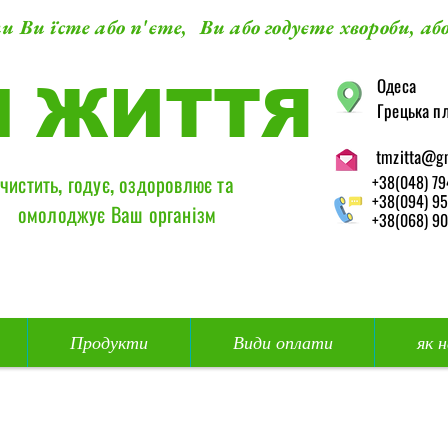
и Ви їсте або п'єте, Ви або годуєте хвороби, або
​Одеса
М ЖИТТЯ
Грецька пл
tmzitta@g
чистить, годує, оздоровлює та
+38(048) 79
+38(094) 95
омолоджує Ваш організм
+38(068) 90
Продукти
Види оплати
як 