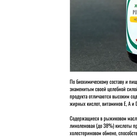
По биохимическому составу и пи
знаменитым своей целебной сило
продукта отличаются высоким с
жирных кислот, витаминов Е, А и D
Содержащиеся в рыжиковом масле 
линоленовая (до 38%) кислоты
пр
холестериновом обмене, способст