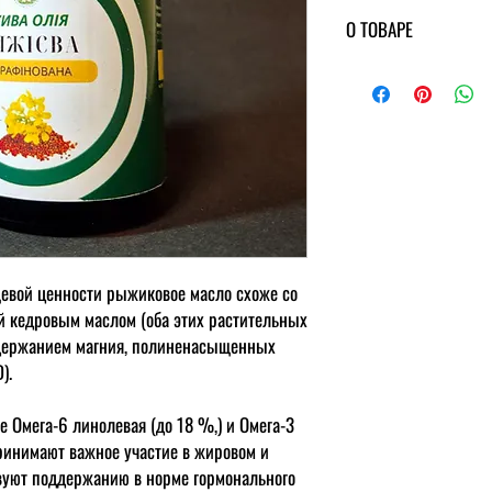
О ТОВАРЕ
Энергетическая ценн
углеводы - 0,0 г.
Калорийность
:
898 кк
Условия хранения
:
в 
Срок годности
—
12 м
Допускается природный 
щевой ценности рыжиковое масло схоже со
й кедровым маслом (оба этих растительных
одержанием магния, полиненасыщенных
).
Омега-6 линолевая (до 18 %,) и Омега-3
инимают важное участие в жировом и
вуют поддержанию в норме гормонального