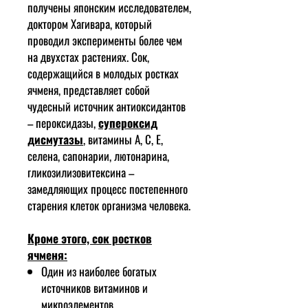
получены японским исследователем,
доктором Хагивара, который
проводил эксперименты более чем
на двухстах растениях. Сок,
содержащийся в молодых ростках
ячменя, представляет собой
чудесный источник антиоксидантов
– пероксидазы,
супероксид
дисмутазы
, витамины A, C, E,
селена, сапонарии, лютонарина,
гликозилизовитексина –
замедляющих процесс постепенного
старения клеток организма человека.
Кроме этого, сок ростков
ячменя:
Один из наиболее богатых
источников витаминов и
микроэлементов