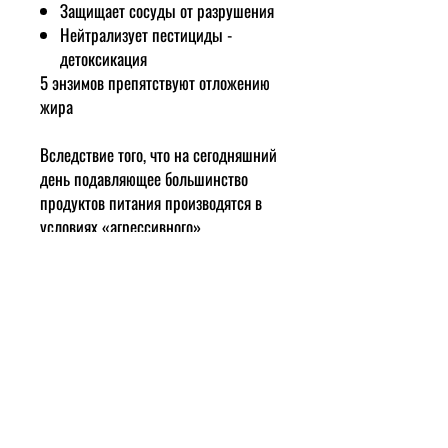
Защищает сосуды от разрушения
Нейтрализует пестициды -
детоксикация
5 энзимов препятствуют отложению
жира
Вследствие того, что на сегодняшний
день подавляющее большинство
продуктов питания производятся в
условиях «агрессивного»
стремления повышения
производительности
сельскохозяйственного сектора,
подвергаются замораживанию,
тепловой обработке или же
промышленным процессам
рафинирования, в продуктах
питания в той или иной степени
снижается содержание