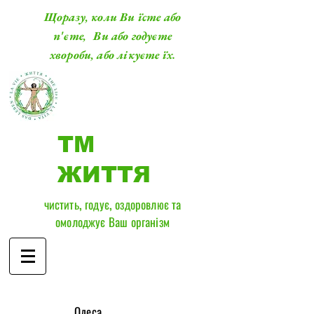
Щоразу, коли Ви їсте або
п'єте, Ви або годуєте
хвороби, або лікуєте їх.
ТМ
ЖИТТЯ
чистить, годує, оздоровлює та
омолоджує Ваш організм
​Одеса