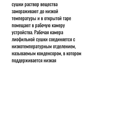
сушки раствор вещества
замораживают до низкой
температуры и в открытой таре
помещают в рабочую камеру
устройства. Рабочая камера
лиофильной сушки соединяется с
низкотемпературным отделением,
называемым конденсором, в котором
поддерживается низкая
температура, при этом температура
в конденсоре всегда ниже, чем в
камере для лиофилизации.
На втором этапе сушки происходит
непосредственное удаление льда
или кристаллов растворителя из
замороженного раствора. Для чего во
всей системе создается высокий
вакуум. За счет разности