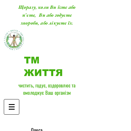
Щоразу, коли Ви їсте або
п'єте, Ви або годуєте
хвороби, або лікуєте їх.
ТМ
ЖИТТЯ
чистить, годує, оздоровлює та
омолоджує Ваш організм
​Одеса