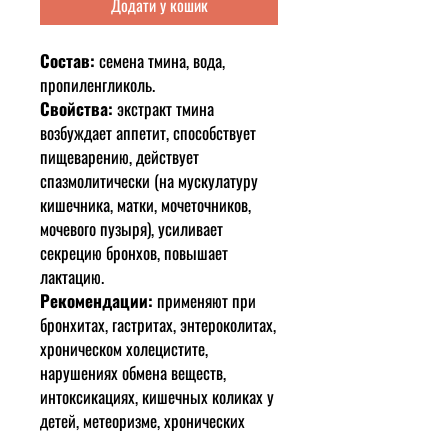
Додати у кошик
Состав:
семена тмина, вода,
пропиленгликоль.
Свойства:
экстракт тмина
возбуждает аппетит, способствует
пищеварению, действует
спазмолитически (на мускулатуру
кишечника, матки, мочеточников,
мочевого пузыря), усиливает
секрецию бронхов, повышает
лактацию.
Рекомендации:
применяют при
бронхитах, гастритах, энтероколитах,
хроническом холецистите,
нарушениях обмена веществ,
интоксикациях, кишечных коликах у
детей, метеоризме, хронических
атонических запорах. Тмин