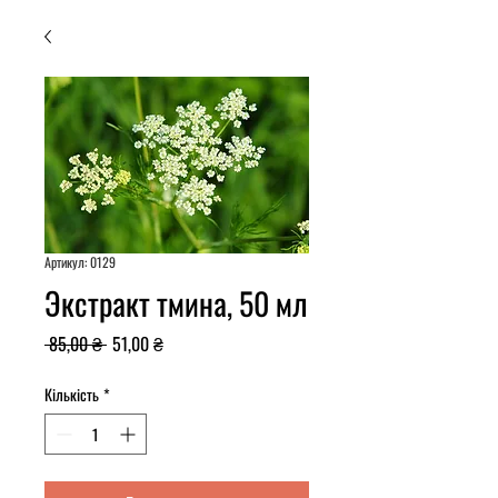
Артикул: 0129
Экстракт тмина, 50 мл
Звичайна
За
 85,00 ₴ 
51,00 ₴
ціна
розпродажем
Кількість
*