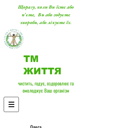
Щоразу, коли Ви їсте або
п'єте, Ви або годуєте
хвороби, або лікуєте їх.
ТМ
ЖИТТЯ
чистить, годує, оздоровлює та
омолоджує Ваш організм
​Одеса