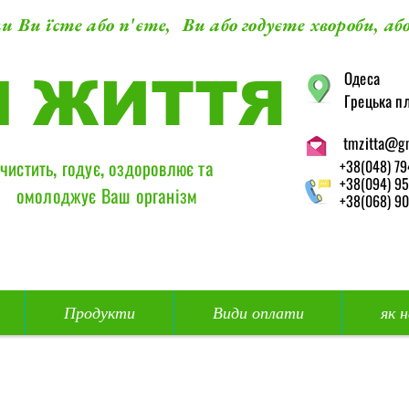
и Ви їсте або п'єте, Ви або годуєте хвороби, або
​Одеса
М ЖИТТЯ
Грецька пл
tmzitta@g
чистить, годує, оздоровлює та
+38(048) 79
+38(094) 95
омолоджує Ваш організм
+38(068) 90
Продукти
Види оплати
як 