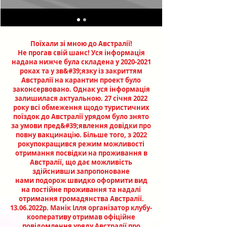
Поїхали зі мною до Австралії!
Не прогав свій шанс! Уся інформація
надана нижче була складена у
2020-2021
роках та у зв&#39;язку із закриттям
Австралії на карантин проект було
законсервовано. Однак уся інформація
залишилася актуальною. 27 січня 2022
року всі обмеження щодо туристичних
поїздок до Австралії урядом було знято
за умови пред&#39;явлення довідки про
повну вакцинацію. Більше того, з 2022
року
покращився
режим можливості
отримання посвідки на проживання в
Австралії, що дає можливість
здійснивши запропоноване
нами
подорож швидко оформити вид
на постійне проживання та надалі
отримання громадянства Австралії.
13.06.2022
р. Манік Ілля організатор клубу-
кооперативу отримав офіційне
повідомлення уряду Австралії про