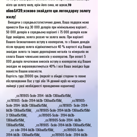
то
ніхто цю золоту жилу, крім його сина, не шукав,
обов&#39;язково знайдете цю легендарну золоту
жилу!
Виходячи з середньостатистичних даних, Ваша подорож може
принести Вам від 30 000 доларів при мінімальному варіанті ,
50 000 доларів в середньому варіанті і 75 000 доларів коли
буде знайдена, золота розсип чи золота жила. При варіанті
Вашого безкоштовного вступу в кооператив, то з Ваших доходів
після продажу золота відніматиметься 40 % вартості від Ваших
знахідок золота та інших дорогоцінних металів та мінералів як
сплата Ваших членських внесків у кооператив. При оплаті 5
000 доларів початкових внесків вступу в кооператив від Ваших
знахідок не вираховуватимуться 40% і вся Ваша знахідка буде
повністю Вашою власністю.
Вартість туру 20000 грн. (переліт в обидві сторони та повне
обслуговування Вас у турі або 14-денний круїз на морському
лайнері у разі необхідності проходження карантину)
_cc781905-5cde-3194 -bb3b-136bad5cf58d_
_cc781905 -5cde-3194-bb3b-136bad5cf58d_ _cc781905-
5cde-3194- bb3b-136bad5cf58d_ _cc781905- 5cde-3194-
bb3b-136bad5cf58d_ _cc781905-5cde-3194-bb3b-136bad5cf58d-
3 136bad5cf58d_ _cc781905-5cde- 3194-bb3b-
136bad5cf58d_ _cc781905-5cde-3194 -bb3b-
136bad5cf58d_ _cc781905 -5cde-3194-bb3b-136bad5cf58d_
_cc cde-3194-bb3b-136bad5cf58d_ _cc781905-5cde-
3194-bb3b -136bad5cf58d_ _cc781905-5cde -3194-bb3b-