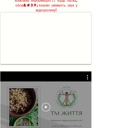
Важлива інформація!!! Будь ласка,
обов&#39;язково увімкніть звук у
відеоролику!