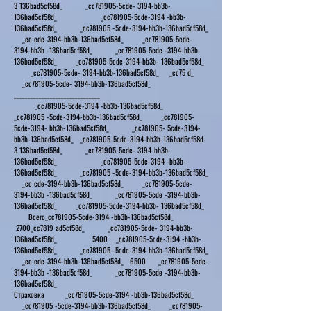
3 136bad5cf58d_ _cc781905-5cde- 3194-bb3b-
136bad5cf58d_ _cc781905-5cde-3194 -bb3b-
136bad5cf58d_ _cc781905 -5cde-3194-bb3b-136bad5cf58d_
_cc cde-3194-bb3b-136bad5cf58d_ _cc781905-5cde-
3194-bb3b -136bad5cf58d_ _cc781905-5cde -3194-bb3b-
136bad5cf58d_ _cc781905-5cde-3194-bb3b- 136bad5cf58d_
_cc781905-5cde- 3194-bb3b-136bad5cf58d_ _cc75 d_
_cc781905-5cde- 3194-bb3b-136bad5cf58d_
_______________________________
_cc781905-5cde-3194 -bb3b-136bad5cf58d_
_cc781905 -5cde-3194-bb3b-136bad5cf58d_ _cc781905-
5cde-3194- bb3b-136bad5cf58d_ _cc781905- 5cde-3194-
bb3b-136bad5cf58d_ _cc781905-5cde-3194-bb3b-136bad5cf58d-
3 136bad5cf58d_ _cc781905-5cde- 3194-bb3b-
136bad5cf58d_ _cc781905-5cde-3194 -bb3b-
136bad5cf58d_ _cc781905 -5cde-3194-bb3b-136bad5cf58d_
_cc cde-3194-bb3b-136bad5cf58d_ _cc781905-5cde-
3194-bb3b -136bad5cf58d_ _cc781905-5cde -3194-bb3b-
136bad5cf58d_ _cc781905-5cde-3194-bb3b- 136bad5cf58d_
Всего_cc781905-5cde-3194 -bb3b-136bad5cf58d_
2700_cc7819 ad5cf58d_ _cc781905-5cde- 3194-bb3b-
136bad5cf58d_ 5400 _cc781905-5cde-3194 -bb3b-
136bad5cf58d_ _cc781905 -5cde-3194-bb3b-136bad5cf58d_
_cc cde-3194-bb3b-136bad5cf58d_ 6500 _cc781905-5cde-
3194-bb3b -136bad5cf58d_ _cc781905-5cde -3194-bb3b-
136bad5cf58d_
Страховка _cc781905-5cde-3194 -bb3b-136bad5cf58d_
_cc781905 -5cde-3194-bb3b-136bad5cf58d_ _cc781905-