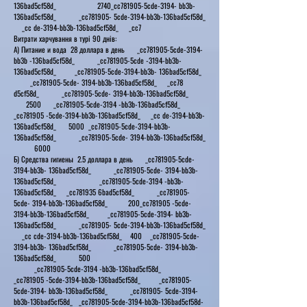
136bad5cf58d_ 2740_cc781905-5cde-3194- bb3b-
136bad5cf58d_ _cc781905- 5cde-3194-bb3b-136bad5cf58d_
_cc de-3194-bb3b-136bad5cf58d_ _cc7
Витрати харчування в турі 90 днів:
А) Питание и вода 28 доллара в день _cc781905-5cde-3194-
bb3b -136bad5cf58d_ _cc781905-5cde -3194-bb3b-
136bad5cf58d_ _cc781905-5cde-3194-bb3b- 136bad5cf58d_
_cc781905-5cde- 3194-bb3b-136bad5cf58d_ _cc78
d5cf58d_ _cc781905-5cde- 3194-bb3b-136bad5cf58d_
2500 _cc781905-5cde-3194 -bb3b-136bad5cf58d_
_cc781905 -5cde-3194-bb3b-136bad5cf58d_ _cc de-3194-bb3b-
136bad5cf58d_ 5000 _cc781905-5cde-3194-bb3b-
136bad5cf58d_ _cc781905-5cde- 3194-bb3b-136bad5cf58d_
6000
Б) Средства гигиены 2.5 доллара в день _cc781905-5cde-
3194-bb3b- 136bad5cf58d_ _cc781905-5cde- 3194-bb3b-
136bad5cf58d_ _cc781905-5cde-3194 -bb3b-
136bad5cf58d_ _cc781935 6bad5cf58d_ _cc781905-
5cde- 3194-bb3b-136bad5cf58d_ 200_cc781905 -5cde-
3194-bb3b-136bad5cf58d_ _cc781905-5cde-3194- bb3b-
136bad5cf58d_ _cc781905- 5cde-3194-bb3b-136bad5cf58d_
_cc cde-3194-bb3b-136bad5cf58d_ 400 _cc781905-5cde-
3194-bb3b- 136bad5cf58d_ _cc781905-5cde- 3194-bb3b-
136bad5cf58d_ 500
_cc781905-5cde-3194 -bb3b-136bad5cf58d_
_cc781905 -5cde-3194-bb3b-136bad5cf58d_ _cc781905-
5cde-3194- bb3b-136bad5cf58d_ _cc781905- 5cde-3194-
bb3b-136bad5cf58d_ _cc781905-5cde-3194-bb3b-136bad5cf58d-