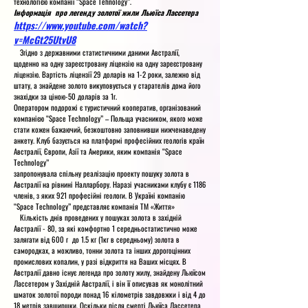
технологією компанії “Space Tehnology”.
Інформація про легенду золотої жили Льюїса Лассетера
https://www.youtube.com/watch?
v=McGt25UtvU8
Згідно з державними статистичними даними Австралії,
щоденно на одну зареєстровану ліцензію на одну зареєстровану
ліцензію. Вартість ліцензії 29 доларів на 1-2 роки, залежно від
штату, а знайдене золото викуповується у старателів дома його
знахідки за ціною-50 доларів за 1г.
Оператором подорожі є туристичний кооператив, організований
компанією “Space Technology” – Польща учасником, якого може
стати кожен бажаючий, безкоштовно заповнивши нижченаведену
анкету. Клуб базується на платформі професійних геологів країн
Австралії, Європи, Азії та Америки, яким компанія “Space
Technology”
запропонувала спільну реалізацію проекту пошуку золота в
Австралії на рівнині Налларбору. Наразі учасниками клубу є 1186
членів, з яких 921 професійні геологи. В Україні компанію
“Space Technology” представляє компанія ТМ «Життя»
Кількість днів проведених у пошуках золота в західній
Австралії - 80, за які комфортно 1 середньостатистично може
залягати від 600 г до 1.5 кг (1кг в середньому) золота в
самородках, а можливо, тонни золота та інших дорогоцінних
промислових копалин, у разі відкриття на Ваших місцях. В
Австралії давно існує легенда про золоту жилу, знайдену Льюїсом
Лассетером у Західній Австралії, і він її описував як монолітний
шматок золотої породи понад 16 кілометрів завдовжки і від 4 до
18 метрів завширшки. Оскільки після смерті Льюїса Лассетера