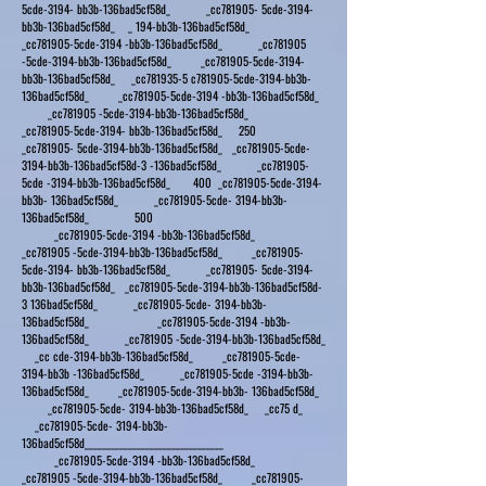
5cde-3194- bb3b-136bad5cf58d_ _cc781905- 5cde-3194-
bb3b-136bad5cf58d_ _ 194-bb3b-136bad5cf58d_
_cc781905-5cde-3194 -bb3b-136bad5cf58d_ _cc781905
-5cde-3194-bb3b-136bad5cf58d_ _cc781905-5cde-3194-
bb3b-136bad5cf58d_ _cc781935-5 c781905-5cde-3194-bb3b-
136bad5cf58d_ _cc781905-5cde-3194 -bb3b-136bad5cf58d_
_cc781905 -5cde-3194-bb3b-136bad5cf58d_
_cc781905-5cde-3194- bb3b-136bad5cf58d_ 250
_cc781905- 5cde-3194-bb3b-136bad5cf58d_ _cc781905-5cde-
3194-bb3b-136bad5cf58d-3 -136bad5cf58d_ _cc781905-
5cde -3194-bb3b-136bad5cf58d_ 400 _cc781905-5cde-3194-
bb3b- 136bad5cf58d_ _cc781905-5cde- 3194-bb3b-
136bad5cf58d_ 500
_cc781905-5cde-3194 -bb3b-136bad5cf58d_
_cc781905 -5cde-3194-bb3b-136bad5cf58d_ _cc781905-
5cde-3194- bb3b-136bad5cf58d_ _cc781905- 5cde-3194-
bb3b-136bad5cf58d_ _cc781905-5cde-3194-bb3b-136bad5cf58d-
3 136bad5cf58d_ _cc781905-5cde- 3194-bb3b-
136bad5cf58d_ _cc781905-5cde-3194 -bb3b-
136bad5cf58d_ _cc781905 -5cde-3194-bb3b-136bad5cf58d_
_cc cde-3194-bb3b-136bad5cf58d_ _cc781905-5cde-
3194-bb3b -136bad5cf58d_ _cc781905-5cde -3194-bb3b-
136bad5cf58d_ _cc781905-5cde-3194-bb3b- 136bad5cf58d_
_cc781905-5cde- 3194-bb3b-136bad5cf58d_ _cc75 d_
_cc781905-5cde- 3194-bb3b-
136bad5cf58d________________________________
_cc781905-5cde-3194 -bb3b-136bad5cf58d_
_cc781905 -5cde-3194-bb3b-136bad5cf58d_ _cc781905-