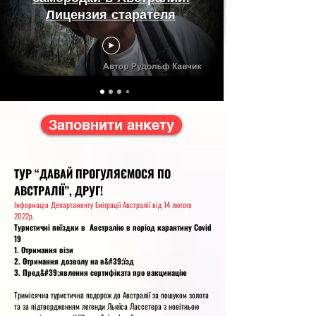
Лицензия старателя
Заповнити анкету
ТУР “ДАВАЙ ПРОГУЛЯЄМОСЯ ПО
АВСТРАЛІЇ”, ДРУГ!
Інформація Департаменту Еміграції Австралії від 14 лютого
2022р.
Туристичні поїздки в Австралію в період карантину Соvid
19
1. Отримання візи
2. Отримання дозволу на в&#39;їзд
3. Пред&#39;явлення сертифіката про вакцинацію
Тримісячна туристична подорож до Австралії за пошуком золота
та за підтвердженням легенди Льюїса Лассетера з новітньою