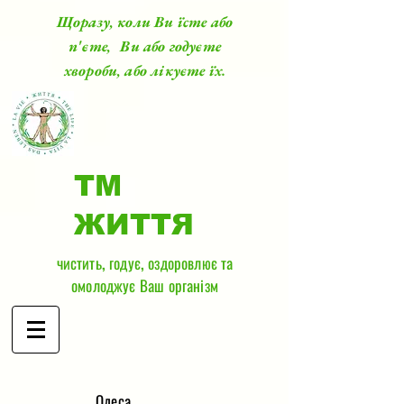
Щоразу, коли Ви їсте або
п'єте, Ви або годуєте
хвороби, або лікуєте їх.
ТМ
ЖИТТЯ
чистить, годує, оздоровлює та
омолоджує Ваш організм
​Одеса