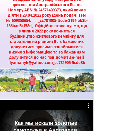
присвоєння Австралійського Бізнес
Номеру ABN №
24571409373
, який почав
діяти з
29.04.2022
року (день подачі ТFN
№
609358654
. _cc781905- 5cde-3194-bb3b-
136bad5cf58d_ Офіційно оголошуємо, що
з липня 2022 року почнеться
будівництво житлового кемпінгу для
старателів на рівнині Всіх бажаючих
долучитися просимо ознайомитися
нижче з інформацією та за бажанням
долучитися до нас повідомити e-meil
ilyamanyk@yahoo.com
_cc781905-5cde3b
Как мы искали золотые
самородки в Австралии.