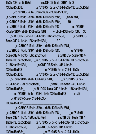
bb3b-136bad5cf58d_ _cc781905-5cde-3194- bb3b-
136bad5cf58d_ _cc781905- 5cde-3194-bb3b-136bad5cf58d_
_cc781905-5cde-3194-bb3b -136bad5cf58d_
_cc781905-5cde -3194-bb3b-136bad5cf58d_ _cc78 58d_
_cc781905-5cde- 3194-bb3b-136bad5cf58d_ 30
_cc781905-5cde-3194 -bb3b-136bad5cf58d_ _cc781905
-5cde-3194-bb3b-136bad5cf58d_ _ 4-bb3b-136bad5cf58d_ 30
_cc781905 -5cde-3194-bb3b-136bad5cf58d_ _cc781905-
5cde-3194- bb3b-136bad5cf58d_ 60
_cc781905-5cde-3194 -bb3b-136bad5cf58d_
_cc781905 -5cde-3194-bb3b-136bad5cf58d_ _cc781905-
5cde-3194- bb3b-136bad5cf58d_ _cc781905- 5cde-3194-
bb3b-136bad5cf58d_ _cc781905-5cde-3194-bb3b-136bad5cf58d-
3 136bad5cf58d_ _cc781905-5cde- 3194-bb3b-
136bad5cf58d_ _cc781905-5cde-3194 -bb3b-
136bad5cf58d_ _cc781905 -5cde-3194-bb3b-136bad5cf58d_
_cc cde-3194-bb3b-136bad5cf58d_ _cc781905-5cde-
3194-bb3b -136bad5cf58d_ _cc781905-5cde -3194-bb3b-
136bad5cf58d_ _cc781905-5cde-3194-bb3b- 136bad5cf58d_
_cc781905-5cde- 3194-bb3b-136bad5cf58d_ _cc75 d_
_cc781905-5cde- 3194-bb3b-
136bad5cf58d________________________________
_cc781905-5cde-3194 -bb3b-136bad5cf58d_
_cc781905 -5cde-3194-bb3b-136bad5cf58d_ _cc781905-
5cde-3194- bb3b-136bad5cf58d_ _cc781905- 5cde-3194-
bb3b-136bad5cf58d_ _cc781905-5cde-3194-bb3b-136bad5cf58d-
3 136bad5cf58d_ _cc781905-5cde- 3194-bb3b-
136bad5cf58d_ _cc781905-5cde-3194 -bb3b-