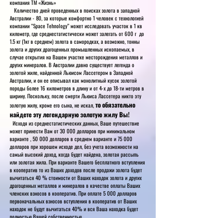
компания ТМ «Жизнь»
Количество дней проведенных в поисках золота в западной
Австралии - 80, за которые комфортно 1 человек с технологией
компании “Space Tehnology” может исследовать участок в 1 кв
километр, где среднестатистически может залегать от 600 г до
1.5 кг (1кг в среднем) золота в самородках, а возможно, тонны
золота и других драгоценных промышленных ископаемых, в
случае открытия на Вашем участке месторождения металлов и
других минералов. В Австралии давно существует легенда о
золотой жиле, найденной Льюисом Лассетером в Западной
Австралии, и он ее описывал как монолитный кусок золотой
породы более 16 километров в длину и от 4-х до 18-ти метров в
ширину. Поскольку, после смерти Льюиса Лассетера никто эту
то обязательно
золотую жилу, кроме его сына, не искал,
найдете эту легендарную золотую жилу Вы!
Исходя из среднестатистических данных, Ваше путешествие
может принести Вам от 30 000 долларов при минимальном
варианте , 50 000 долларов в среднем варианте и 75 000
долларов при хорошем исходе дел, без учета возможности на
самый высокий доход, когда будет найдена, золотая рассыпь
или золотая жила. При варианте Вашего бесплатного вступления
в кооператив то из Ваших доходов после продажи золота будет
вычитаться 40 % стоимости от Ваших находок золота и других
драгоценных металлов и минералов в качестве оплаты Ваших
членских взносов в кооператив. При оплате 5 000 долларов
первоначальных взносов вступления в кооператив от Ваших
находок не будут вычитаться 40% и вся Ваша находка будет
полностью Вашей собственностью.