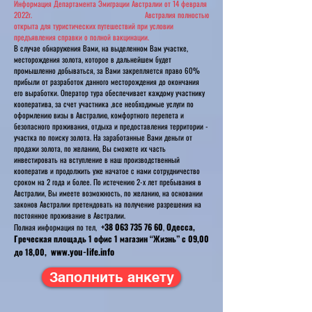
Информация Департамента Эмиграции Австралии от 14 февраля
2022г. Австралия полностью
открыта для туристических путешествий при условии
предъявления справки о полной вакцинации.
В случае обнаружения Вами, на выделенном Вам участке,
месторождения золота, которое в дальнейшем будет
промышленно добываться, за Вами закрепляется право 60%
прибыли от разработок данного месторождения до окончания
его выработки. Оператор тура обеспечивает каждому участнику
кооператива, за счет участника ,все необходимые услуги по
оформлению визы в Австралию, комфортного перепета и
безопасного проживания, отдыха и предоставления территории -
участка по поиску золота. На заработанные Вами деньги от
продажи золота, по желанию, Вы сможете их часть
инвестировать на вступление в наш производственный
кооператив и продолжить уже начатое с нами сотрудничество
сроком на 2 года и более. По истечению 2-х лет пребывания в
Австралии, Вы имеете возможность, по желанию, на основании
законов Австралии претендовать на получение разрешения на
постоянное проживание в Австралии.
+38 063 735 76 60
Одесса,
Полная информация по тел,
,
Греческая площадь 1 офис 1 магазин “Жизнь” с 09,00
www.you-life.info
до 18,00,
Заполнить анкету