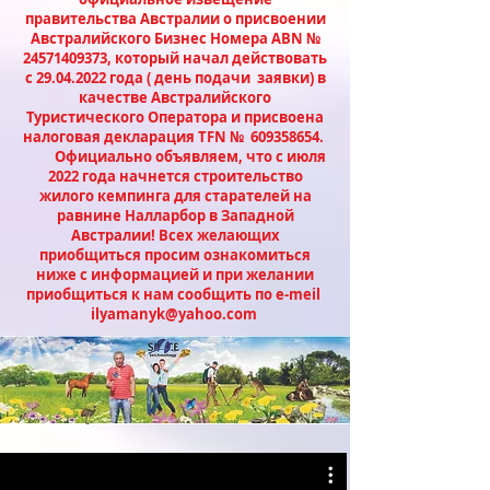
правительства Австралии о присвоении
Австралийского Бизнес Номера ABN №
24571409373
, который начал действовать
с
29.04.2022
года ( день подачи заявки) в
качестве Австралийского
Туристического Оператора и присвоена
налоговая декларация ТFN №
609358654
.
Официально объявляем, что с июля
2022 года начнется строительство
жилого кемпинга для старателей на
равнине Налларбор в Западной
Австралии! Всех желающих
приобщиться просим ознакомиться
ниже с информацией и при желании
приобщиться к нам сообщить по e-meil
ilyamanyk@yahoo.com