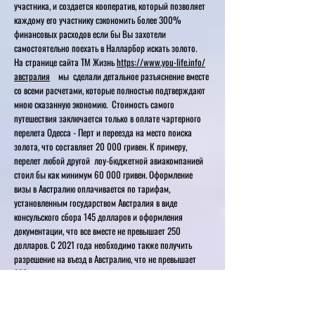
участника, и создается кооператив, который позволяет
каждому его участнику сэкономить более 300%
финансовых расходов если бы Вы захотели
самостоятельно поехать в Налларбор искать золото.
На странице сайта ТМ Жизнь
https://www.you-life.info/
австралия
мы сделали детальное разъяснение вместе
со всеми расчетами, которые полностью подтверждают
мною сказанную экономию. Стоимость самого
путешествия заключается только в оплате чартерного
перелета Одесса - Перт и переезда на место поиска
золота, что составляет 20 000 гривен. К примеру,
перелет любой другой лоу-бюджетной авиакомпанией
стоил бы как минимум 60 000 гривен. Оформление
визы в Австралию оплачивается по тарифам,
установленным государством Австралия в виде
консульского сбора 145 долларов и оформления
документации, что все вместе не превышает 250
долларов. С 2021 года необходимо также получить
разрешение на въезд в Австралию, что не превышает
220 долларов.
Возможна ситуация связанная с проблемой карантина
из-за Covid 19, когда по требованию австралийских