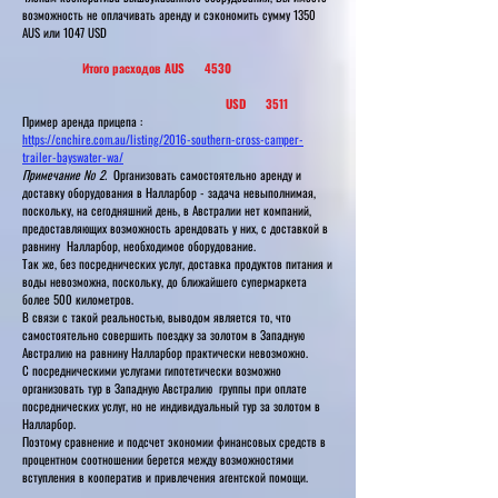
возможность не оплачивать аренду и сэкономить сумму 1350
AUS или 1047 USD
Итого расходов AUS 4530
USD 3511
Пример аренда прицепа :
https://cnchire.com.au/listing/2016-southern-cross-camper-
trailer-bayswater-wa/
Примечание № 2.
Организовать самостоятельно аренду и
доставку оборудования в Налларбор - задача невыполнимая,
поскольку, на сегодняшний день, в Австралии нет компаний,
предоставляющих возможность арендовать у них, с доставкой в
равнину Налларбор, необходимое оборудование.
Так же, без посреднических услуг, доставка продуктов питания и
воды невозможна, поскольку, до ближайшего супермаркета
более 500 километров.
В связи с такой реальностью, выводом является то, что
самостоятельно совершить поездку за золотом в Западную
Австралию на равнину Налларбор практически невозможно.
С посредническими услугами гипотетически возможно
организовать тур в Западную Австралию группы при оплате
посреднических услуг, но не индивидуальный тур за золотом в
Налларбор.
Поэтому сравнение и подсчет экономии финансовых средств в
процентном соотношении берется между возможностями
вступления в кооператив и привлечения агентской помощи.