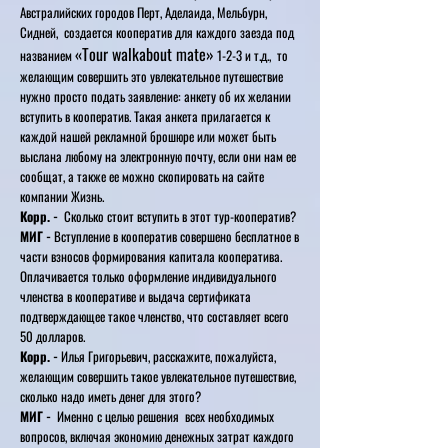
Австралийских городов Перт, Аделаида, Мельбурн,
Сидней, создается кооператив для каждого заезда под
«Tour walkabout mate»
названием
1-2-3 и т.д., то
желающим совершить это увлекательное путешествие
нужно просто подать заявление: анкету об их желании
вступить в кооператив. Такая анкета прилагается к
каждой нашей рекламной брошюре или может быть
выслана любому на электронную почту, если они нам ее
сообщат, а также ее можно скопировать на сайте
компании Жизнь.
Корр. -
Сколько стоит вступить в этот тур-кооператив?
МИГ -
Вступление в кооператив совершено бесплатное в
части взносов формирования капитала кооператива.
Оплачивается только оформление индивидуального
членства в кооперативе и выдача сертификата
подтверждающее такое членство, что составляет всего
50 долларов.
Корр. -
Илья Григорьевич, расскажите, пожалуйста,
желающим совершить такое увлекательное путешествие,
сколько надо иметь денег для этого?
МИГ -
Именно с целью решения всех необходимых
вопросов, включая экономию денежных затрат каждого