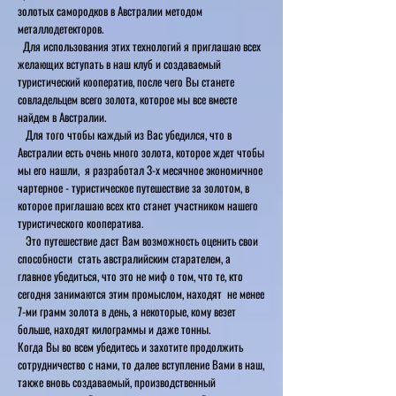
золотых самородков в Австралии методом
металлодетекторов.
Для использования этих технологий я приглашаю всех
желающих вступать в наш клуб и создаваемый
туристический кооператив, после чего Вы станете
совладельцем всего золота, которое мы все вместе
найдем в Австралии.
Для того чтобы каждый из Вас убедился, что в
Австралии есть очень много золота, которое ждет чтобы
мы его нашли, я разработал 3-х месячное экономичное
чартерное - туристическое путешествие за золотом, в
которое приглашаю всех кто станет участником нашего
туристического кооператива.
Это путешествие даст Вам возможность оценить свои
способности стать австралийским старателем, а
главное убедиться, что это не миф о том, что те, кто
сегодня занимаются этим промыслом, находят не менее
7-ми грамм золота в день, а некоторые, кому везет
больше, находят килограммы и даже тонны.
Когда Вы во всем убедитесь и захотите продолжить
сотрудничество с нами, то далее вступление Вами в наш,
также вновь создаваемый, производственный