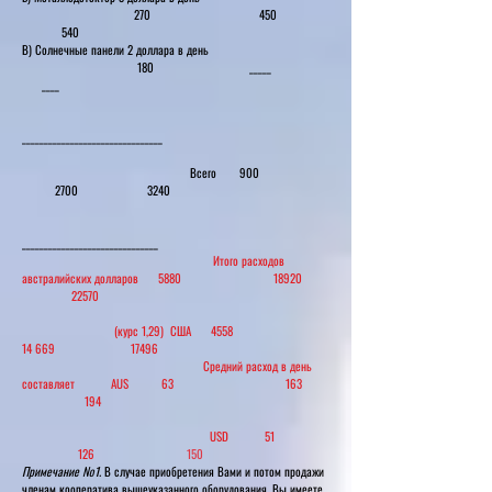
270 450
540
В) Солнечные панели 2 доллара в день
180 _____
____
________________________________
Всего 900
2700 3240
_______________________________
Итого расходов
австралийских долларов 5880 18920
22570
(курс 1,29) США 4558
14 669 17496
Средний расход в день
составляет AUS 63 163
194
USD 51
126
150
Примечание №1.
В случае приобретения Вами и потом продажи
членам кооператива вышеуказанного оборудования, Вы имеете