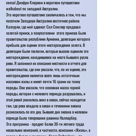
consul Джефри Кларком в коротком путешествии
walkabout по западной Австралии.
Это короткое путешествие заключалось в том, что мы
посетили Западную Австралию восточнее района
Калгурли, где мой адвокат Сол Спиглер продавал
золотой прииск, а покупателями этого прииска было
правительство республики Армения, делегация которого
прибыла для оценки этого месторождения золота. В
делегации были геологии, которые высоко оценили это
месторождение, находившееся на месте бывшего русла
реки. Я запомнил их описание местности в отчете для
правительства, где они указали, что, по их оценке, это
месторождение является всего лишь остаточным
массивом жилы и имеет почти 16 грамм на тонну
породы. Они указали, что основная масса горной
породы, которая с мелового периода разрушалась, и
этой рекой уносилось вниз в океан, сейчас находится
там, где река впадала в океан и течениями океана
разносилась по его дну. Бывшее дно океана в меловом
периоде была теперешняя равнина Налларбор.
Эта программа - продукт более 30-ти летнего труда
нескольких компаний, в частности, компании «Жизнь», а