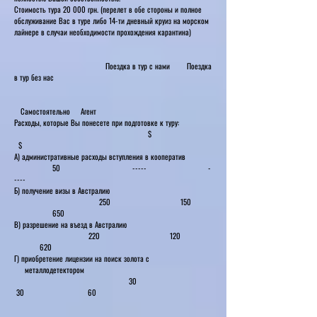
Стоимость тура 20 000 грн. (перелет в обе стороны и полное
обслуживание Вас в туре либо 14-ти дневный круиз на морском
лайнере в случаи необходимости прохождения карантина)
Поездка в тур с нами Поездка
в тур без нас
Самостоятельно Агент
Расходы, которые Вы понесете при подготовке к туру:
$
$
А) административные расходы вступления в кооператив
50 ----- -
----
Б) получение визы в Австралию
250 150
650
В) разрешение на въезд в Австралию
220 120
620
Г) приобретение лицензии на поиск золота с
металлодетектором
30
30 60