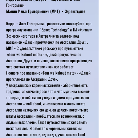
Григорьевич.
Маник Илья Григорьевич (МИГ) -
Здравствуйте
Корр. -
Илья Григорьевич, расскажите, пожалуйста, про
программу компании “Space Technology” и ТМ «Жизнь»:
3-х месячного тура в Австралию за золотом под
названием «Давай прогуляемся по Австралии, Друг» .
МИГ -
С удовольствием расскажу про путешествие
«Tour walkabout mate» - «Давай прогуляемся по
Австралии, Друг» и поясню, как возникла программа, из
чего состоит путешествие и как все работает.
Немного про название «Tour walkabout mate» - «Давай
прогуляемся по Австралии, Друг».
У Австралийских коренных жителей - аборигенов есть
традиция, заключающаяся в том, что мужчина в какой-
то период своей жизни уходит из дома прогуляться по
Австралии – walkabout, и независимо в каком штате
Австралии находится его дом, он должен посетить все
штаты Австралии и пообщаться, по возможности, с
людьми всех племен. Такое путешествие может занять
несколько лет. Я работал с коренными жителями
Австралии много лет и, однажды, участвовал с Land