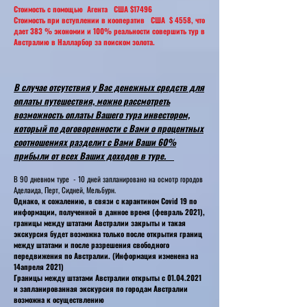
Стоимость с помощью Агента США $17496
Стоимость при вступлении в кооператив США $ 4558, что
дает 383 % экономии и 100% реальности совершить тур в
Австралию в Налларбор за поиском золота.
В случае отсутствия у Вас денежных средств для
оплаты путешествия, можно рассмотреть
возможность оплаты Вашего тура инвестором,
который по договоренности с Вами о процентных
соотношениях разделит с Вами Ваши 60%
прибыли от всех Ваших доходов в туре.
В 90 дневном туре - 10 дней запланировано на осмотр городов
Аделаида, Перт, Сидней, Мельбурн.
Однако, к сожалению, в связи с карантином Сovid 19 по
информации, полученной в данное время (февраль 2021),
границы между штатами Австралии закрыты и такая
экскурсия будет возможна только после открытия границ
между штатами и после разрешения свободного
передвижения по Австралии. (Информация изменена на
14апреля 2021)
Границы между штатами Австралии открыты с
01.04.2021
и запланированная экскурсия по городам Австралии
возможна к осуществлению