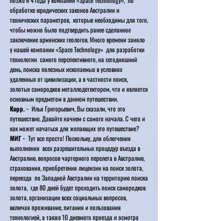
позже и 4 года у компании «Space Technology», по
обработке юридических законов Австралии и
технических параметров, которые необходимы для того,
чтобы можно было подтвердить ранее сделанное
заключение армянских геологов. Много времени заняло
у нашей компании «Space Technology» для разработки
технологии самого перспективного, на сегодняшний
день, поиска полезных ископаемых в условиях
удаленных от цивилизации, а в частности поиск,
золотых самородков металлодетектором, что и является
основным предметом в данном путешествии.
Корр. -
Илья Григорьевич, Вы сказали, что это
путешествие. Давайте начнем с самого начала. С чего и
как может начаться для желающих это путешествие?
МИГ -
Тут все просто! Поскольку, для облегчения
выполнения всех разрешительных процедур въезда в
Австралию, вопросов чартерного перелета в Австралию,
страхования, приобретения лицензии на поиск золота,
переезда по Западной Австралии на территорию поиска
золота, где 80 дней будет проходить поиск самородков
золота, организации всех социальных вопросов,
включая проживание, питания и пользования
технологией, а также 10 дневного проезда и осмотра