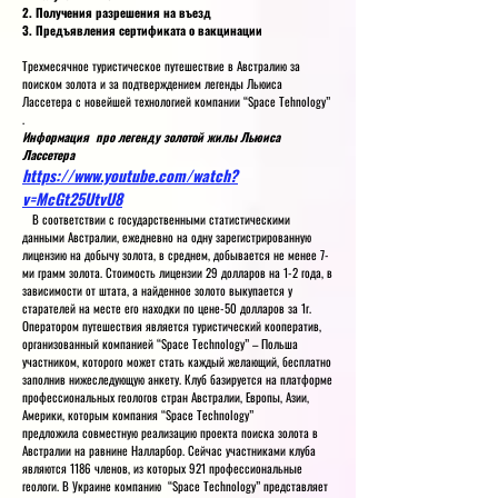
2. Получения разрешения на въезд
3. Предъявления сертификата о вакцинации
Трехмесячное туристическое путешествие в Австралию за
поиском золота и за подтверждением легенды Льюиса
Лассетера с новейшей технологией компании “Space Tehnology”
.
Информация про легенду золотой жилы Льюиса
Лассетера
https://www.youtube.com/watch?
v=McGt25UtvU8
В соответствии с государственными статистическими
данными Австралии, ежедневно на одну зарегистрированную
лицензию на добычу золота, в среднем, добывается не менее 7-
ми грамм золота. Стоимость лицензии 29 долларов на 1-2 года, в
зависимости от штата, а найденное золото выкупается у
старателей на месте его находки по цене-50 долларов за 1г.
Оператором путешествия является туристический кооператив,
организованный компанией “Space Technology” – Польша
участником, которого может стать каждый желающий, бесплатно
заполнив нижеследующую анкету. Клуб базируется на платформе
профессиональных геологов стран Австралии, Европы, Азии,
Америки, которым компания “Space Technology”
предложила совместную реализацию проекта поиска золота в
Австралии на равнине Налларбор. Сейчас участниками клуба
являются 1186 членов, из которых 921 профессиональные
геологи. В Украине компанию “Space Technology” представляет