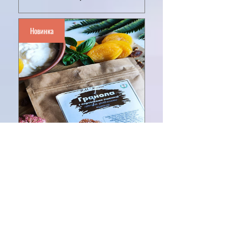
Новинка
Гранола, гречка-курага-
родзинки, 100 г
Цена
80,00₴