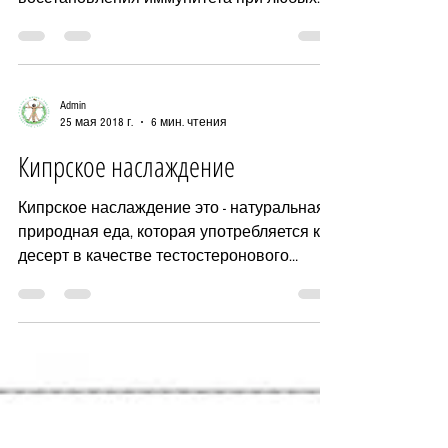
26 мая 2018 г.
3 мин. чтения
Продукт Исайя
Одним из уникальных продуктов в
компании ТМ «Жизнь» для быстрого
восстановления иммунитета при любых
патологиях является - Исайя,...
Admin
25 мая 2018 г.
6 мин. чтения
Кипрское наслаждение
Кипрское наслаждение это - натуральная
природная еда, которая употребляется как
десерт в качестве тестостеронового
бустера для...