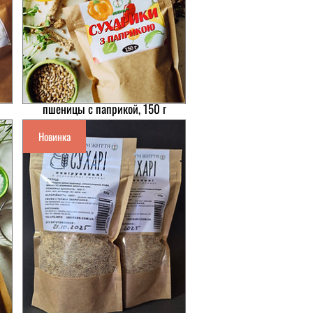
Сухарики из пророщенной
пшеницы с паприкой, 150 г
Новинка
Цена
70,00₴