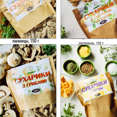
Сухарики из пророщенной
Сухарики из пророщенной
пшеницы со сметаной и
пшеницы, 150 г
зеленью, 150 г
Цена
60,00₴
Цена
70,00₴