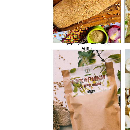
Живой хлеб из
пророщенной пшеницы,
500 г
Цена
70,00₴