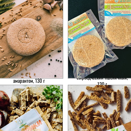
«ЖИВОЙ ХЛЕБ»
"Живой хлеб" из пшеницы с
сыроедческий пшеничный,
амарантом, 130 г
130 г
Цена
40,00₴
Цена
35,00₴