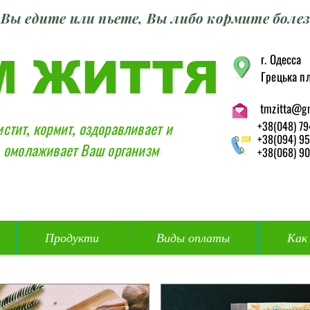
Вы едите или пьете, Вы либо кормите болез
г. Одесса
М ЖИТТЯ
Грецька пл
tmzitta@g
истит, кормит, оздоравливает и
+38(048) 79
+38(094) 95
омолаживает Ваш организм
+38(068) 90
Продукти
Виды оплаты
Как