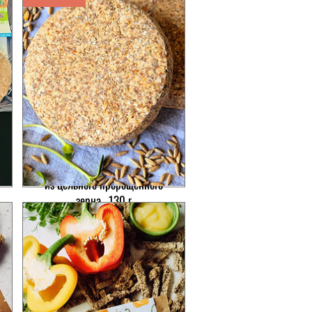
Ржаной бездрожжевой хлеб
из цельного пророщенного
зерна , 130 г
Цена
43,00₴