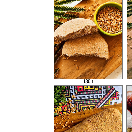
"Живой хлеб" из пшеницы,
130 г
Цена
35,00₴