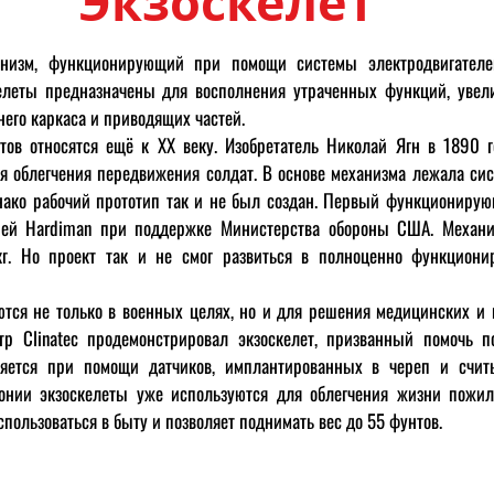
Экзоскелет
зм, функционирующий при помощи системы электродвигателей
келеты предназначены для восполнения утраченных функций, ув
его каркаса и приводящих частей.
тов
относятся ещё к XX веку. Изобретатель Николай Ягн в 1890 г
я облегчения передвижения солдат. В основе механизма лежала си
нако рабочий прототип так и не был создан. Первый функционирую
нией Hardiman при поддержке Министерства обороны СШA. Механ
г. Но проект так и не смог развиться в полноценно функцион
ся не только в военных целях, но и для решения медицинских и 
тр Clinatec
продемонстрировал
экзоскелет, призванный помочь п
ляется при помощи датчиков, имплантированных в череп и счит
онии экзоскелеты уже используются для облегчения жизни пожи
пользоваться в быту и позволяет поднимать вес до 55 фунтов.