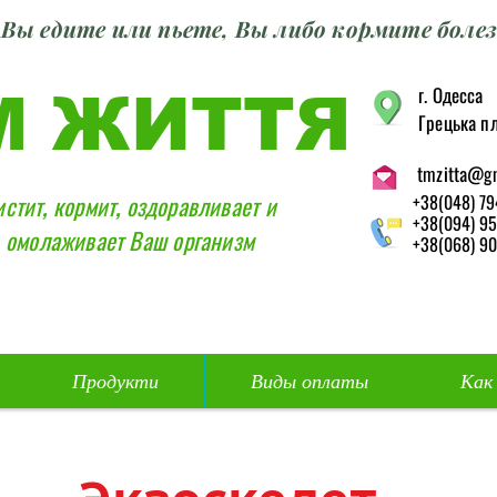
Вы едите или пьете, Вы либо кормите болез
г. Одесса
М ЖИТТЯ
Грецька пл
tmzitta@g
истит, кормит, оздоравливает и
+38(048) 79
+38(094) 95
омолаживает Ваш организм
+38(068) 90
Продукти
Виды оплаты
Как