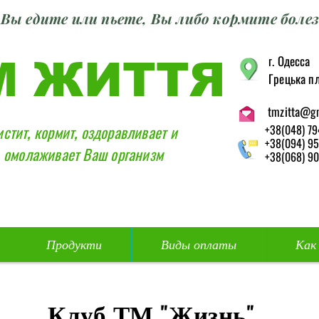
Вы едите или пьете, Вы либо кормите болез
г. Одесса
М ЖИТТЯ
Грецька пл
tmzitta@g
истит, кормит, оздоравливает и
+38(048) 79
+38(094) 95
омолаживает Ваш организм
+38(068) 90
Продукти
Виды оплаты
Как
Клуб ТМ "Жизнь"