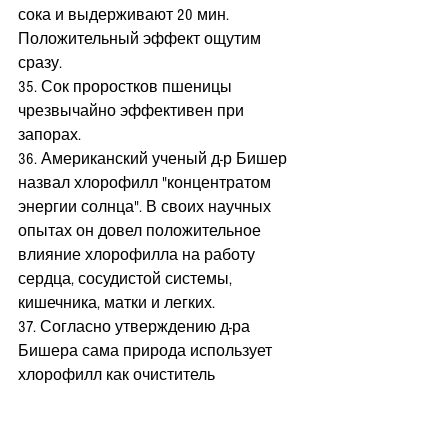
сока и выдерживают 20 мин. 
Положительный эффект ощутим 
сразу.
35. Сок проростков пшеницы 
чрезвычайно эффективен при 
запорах.
36. Американский ученый д-р Бишер 
назвал хлорофилл "концентратом 
энергии солнца". В своих научных 
опытах он довел положительное 
влияние хлорофилла на работу 
сердца, сосудистой системы, 
кишечника, матки и легких.
37. Согласно утверждению д-ра 
Бишера сама природа использует 
хлорофилл как очиститель 
организма, восстановитель тканей и 
клеток, нейтрализатор токсинов. 
38. Сок проростков пшеницы 