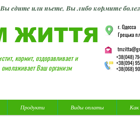
Вы едите или пьете, Вы либо кормите болез
г. Одесса
М ЖИТТЯ
Грецька пл
tmzitta@g
истит, кормит, оздоравливает и
+38(048) 79
+38(094) 95
омолаживает Ваш организм
+38(068) 90
Продукти
Виды оплаты
Как