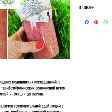
О ТОВАРЕ
Применение: по 1-2 ст.л. 
Состав: пророщенные зе
клюква.
Условия хранения и срок 
в холодильнике - 2 меся
Противопоказания: инди
Питательная ценность 10
белки-2г, жиры-29,4г, у
Калорийность: 394 ккал 
следних медицинских исследований, с
и тромбоэмболических осложнений путем
усной инфекции организма.
вляется вспомогательной едой людям с
никам, проблемами венозной системы,