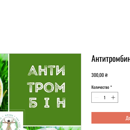
Антитромбин
Цена
300,00 ₴
Количество
*
До