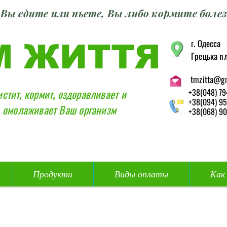
Вы едите или пьете, Вы либо кормите болез
г. Одесса
М ЖИТТЯ
Грецька пл
tmzitta@g
истит, кормит, оздоравливает и
+38(048) 79
+38(094) 95
омолаживает Ваш организм
+38(068) 90
Продукти
Виды оплаты
Как