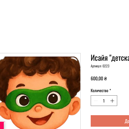
Исайя "детска
Артикул: 0223
Цена
600,00 ₴
Количество
*
До