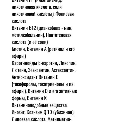
никотиновая кислота, соли
никотиновой кислоты), Фолиевая
кислота
Витамин В12 (цианкобала - мин,
метилкобаламин), Пантотеновая
кислота (и ее соли)
Биотин, Витамин А (ретинол и его
эфиры)
Каротиноиды b-каротин, Ликопин,
Лютеин, Зеаксантин, Астаксантин,
Антиоксидант Витамин Е
(токоферолы, токотриенолы и их
эфиры), Витамин D и его активные
формы, Витамин К
Витаминоподобные вещества
Инозит, Коэнзим Q 10 (убихинон),
Липоевая кислота, Метилметио-
нинсульфоний ( U ), Оротовая