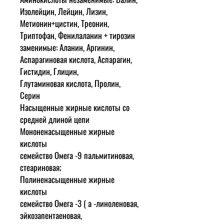
Изолейцин, Лейцин, Лизин,
Метионин+цистин, Треонин,
Триптофан, Фенилаланин + тирозин
заменимые: Аланин, Аргинин,
Аспарагиновая кислота, Аспарагин,
Гистидин, Глицин,
Глутаминовая кислота, Пролин,
Серин
Насыщенные жирные кислоты со
средней длиной цепи
Мононенасыщенные жирные
кислоты
семейство Омега -9 пальмитиновая,
стеариновая;
Полиненасыщенные жирные
кислоты
семейство Омега -3 ( a -линоленовая,
эйкозапентаеновая,