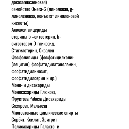
докозагексаеновая)
семейство Омега-6 (линолевая, g-
линоленовая, конъюгат линоленовой
кислоты)
Алкоксиглицериды
стерины b –ситостерин, b-
ситостерол-D-гликозид,
Стигмастерин, Сквален
Фосфолипиды (фосфатидилхолин
(лецитин), фосфатидилэтаноламин,
фосфатидилинозит,
фосфатидилсерин и др.)
Моно- и дисахариды
Моносахариды Глюкоза,
Фруктоза,Рибоза Дисахариды
Сахароза, Мальтоза
Многоатомные циклические спирты
Сорбит, Ксилит, Эритрит
Полисахариды Галакто- и