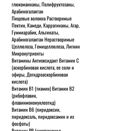
глюкоманнаны, Полифруктозаны,
Арабиногалактан
Пищевые волокна Растворимые
Пектин, Камеди, Каррагинаны, Агар,
Гуммиарабик, Альгинаты,
Арабиногалактан Нерастворимые
Целлюлоза, Гемицеллюлоза, Лигнин
Микронутриенты
Витамины Антиоксидант Витамин С
(аскорбиновая кислота, ее соли и
эфиры, Дегидроаскорбиновая
кислота)
Витамин В1 (тиамин) Витамин В2
(рибофлавин,
флавинмононуклеотид)
Витамин В6 (пиридоксин,
пиридоксаль, пиридоксамин и их
фосфаты)
Витамин РР (никотинамид,