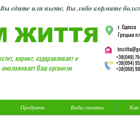
Вы едите или пьете, Вы либо кормите болез
г. Одесса
М ЖИТТЯ
Грецька пл
tmzitta@g
истит, кормит, оздоравливает и
+38(048) 79
+38(094) 95
омолаживает Ваш организм
+38(068) 90
Продукти
Виды оплаты
Как