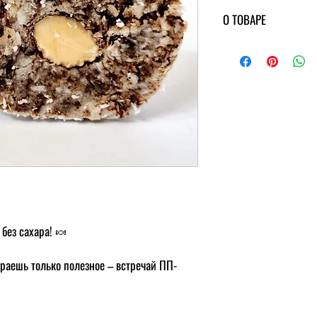
О ТОВАРЕ
Состав конфеты КОК
миндаль, сублимированна
Энергетическая ценн
углеводы - 8 г.
Калорийность 1 конф
без сахара! 🍬
раешь только полезное – встречай ПП-