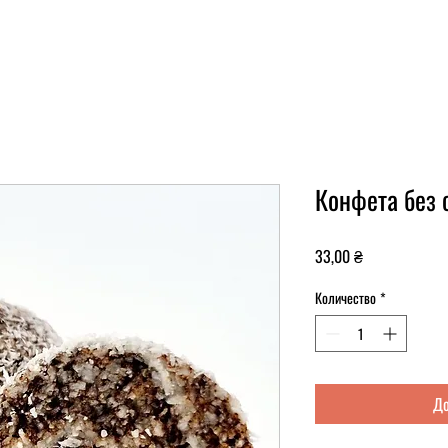
Конфета без 
Цена
33,00 ₴
Количество
*
До