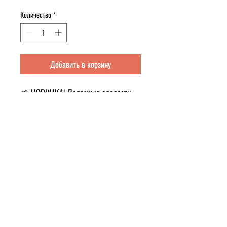
Количество
*
Добавить в корзину
🌱 НОВИНКА! Полезные сладости
без сахара! 🍬
Если ты любишь сладкое, но
выбираешь только полезное –
встречай ПП-конфеты!
💚 100% натуральные
🍭 Без сахара и вредных добавок
🔥 Идеально для перекуса или к чаю
✨ Три вкусных варианта:
✔️ С курагой – орехово-фруктовый