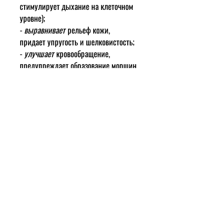
стимулирует дыхание на клеточном
уровне);
-
выравнивает
рельеф кожи,
придает упругость и шелковистость;
-
улучшает
кровообращение,
предупреждает образование морщин
и возрастных пигментных пятен;
-
регенерирует
поврежденные
ткани;
-
нормализует
клеточный
метаболизм;
-
увеличивает
прочность
коллагеновых волокон;
-
обладает
противовоспалительным
действием;
-
восстанавливает
защитные
функции эпидермиса, помогает от
раздражения;
-
замедляет
процессы старения,