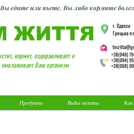
Вы едите или пьете, Вы либо кормите болез
г. Одесса
М ЖИТТЯ
Грецька пл
tmzitta@g
истит, кормит, оздоравливает и
+38(048) 79
+38(094) 95
омолаживает Ваш организм
+38(068) 90
Продукти
Виды оплаты
Как