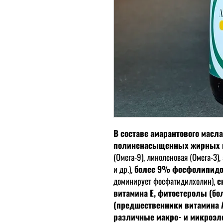
В составе амарантового масл
полиненасыщенных жирных 
(Омега-9), линоленовая (Омега-3)
и др.),
более 9% фосфолипид
доминирует фосфатидилхолин),
с
витамина Е, фитостеролы (б
(предшественники витамина А
различные макро- и микроэ