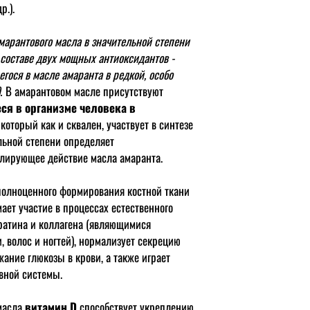
р.).
арантового масла в значительной степени
 составе двух мощных антиоксидантов -
гося в масле амаранта в редкой, особо
.
В амарантовом масле присутствуют
я в организме человека в
, который как и сквален, участвует в синтезе
льной степени определяет
лирующее действие масла амаранта.
полноценного формирования костной ткани
ает участие в процессах естественного
ратина и коллагена (являющимися
 волос и ногтей), нормализует секрецию
ание глюкозы в крови, а также играет
вной системы.
 масла
витамин D
способствует укреплению