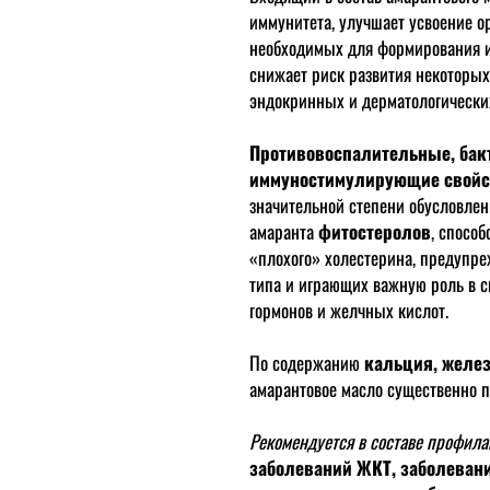
иммунитета, улучшает усвоение о
необходимых для формирования и 
снижает риск развития некоторых
эндокринных и дерматологически
Противовоспалительные, бак
иммуностимулирующие свойст
значительной степени обусловле
амаранта
фитостеролов
, спосо
«плохого» холестерина, предупре
типа и играющих важную роль в с
гормонов и желчных кислот.
По содержанию
кальция, желез
амарантовое масло существенно п
Рекомендуется в составе профила
заболеваний ЖКТ, заболевани