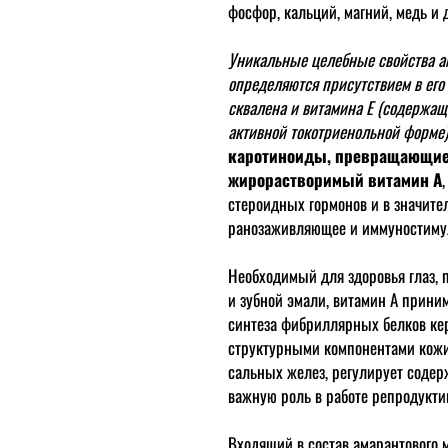
фосфор, кальций, магний, медь и д
Уникальные целебные свойства ам
определяются присутствием в его
сквалена и витамина Е (содержаще
активной токотриенольной форме)
каротиноиды, превращающиес
жирорастворимый витамин А
стероидных гормонов и в значите
ранозаживляющее и иммуностиму
Необходимый для здоровья глаз, 
и зубной эмали, витамин А приним
синтеза фибриллярных белков ке
структурными компонентами кожи,
сальных желез, регулирует содерж
важную роль в работе репродукти
Входящий в состав амарантового