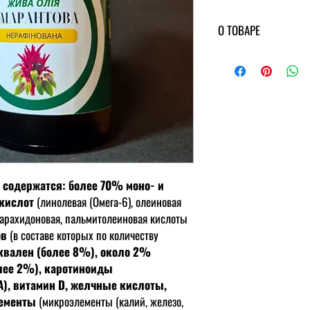
О ТОВАРЕ
Для укрепления иммуните
лечения заболеваний
ре
ложке (5 мл) 2 раза в де
употреблением флакон с
взбалтывать).
Энергетическая ценн
углеводы - 0,0 г.
Калорийность
:
899 кк
Условия хранения
:
в 
а содержатся: более 70% моно- и
+25°С.
кислот
(линолевая (Омега-6), олеиновая
Срок годности:
6 меся
Допускается природный 
, арахидоновая, пальмитолеиновая кислоты
ов
(в составе которых по количеству
квален (более 8%), около 2%
олее 2%), каротиноиды
), витамин D, желчные кислоты,
лементы
(микроэлементы (калий, железо,