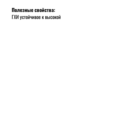
Полезные свойства:
ГХИ устойчивое к высокой
температуре и при термической
обработке не выделяет
канцерогенных веществ, не горит, не
пенится, не содержит холестерин и
лактозу, очищенное от казеина,
поэтому его могут употреблять люди,
которые плохо переносят молочный
белок.
Защищает организм от вредного
воздействия свободных радикалов,
является антиоксидантом.
Нормализует работу ЖКТ (кишечник,
желудок, печень), благоприятно
влияет на пищеварение. Мягко
тонизирует нервную систему,