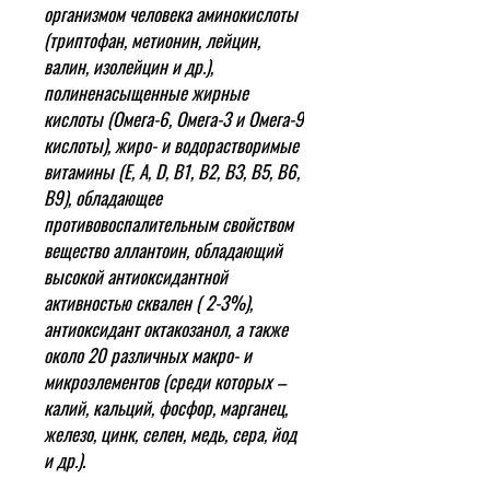
организмом человека аминокислоты
(триптофан, метионин, лейцин,
валин, изолейцин и др.),
полиненасыщенные жирные
кислоты (Омега-6, Омега-3 и Омега-9
кислоты), жиро- и водорастворимые
витамины (Е, А, D, B1, B2, B3, B5, B6,
B9), обладающее
противовоспалительным свойством
вещество аллантоин, обладающий
высокой антиоксидантной
активностью сквален ( 2-3%),
антиоксидант октакозанол, а также
около 20 различных макро- и
микроэлементов (среди которых –
калий, кальций, фосфор, марганец,
железо, цинк, селен, медь, сера, йод
и др.).