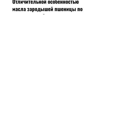
Отличительной особенностью
масла зародышей пшеницы по
сравнению с большинством
растительных масел является
высокое содержание в нем
«витамина молодости» Е
(токоферола)
.
Масло зародышей пшеницы также
богато
витамином D
, играющим
важную роль в усвоении организмом
кальция и фосфора – минералов,
непосредственно «отвечающих» за
здоровье зубов, костей и суставов. В
масле зародышей пшеницы также
присутствует
бета-каротин
,
преобразующийся в организме
человека в
витамин А
. Активно
способствующий повышению