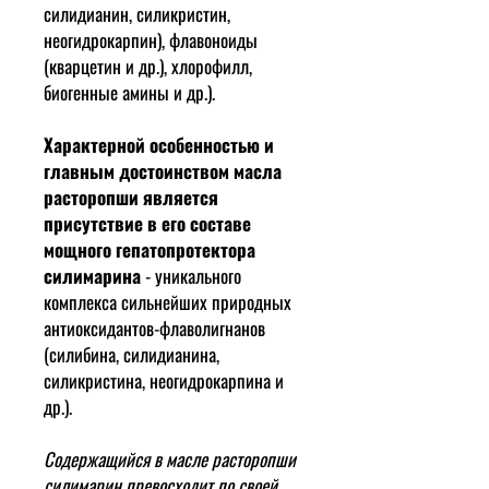
силидианин, силикристин,
неогидрокарпин), флавоноиды
(кварцетин и др.), хлорофилл,
биогенные амины и др.).
Характерной особенностью и
главным достоинством масла
расторопши является
присутствие в его составе
мощного гепатопротектора
силимарина
- уникального
комплекса сильнейших природных
антиоксидантов-флаволигнанов
(силибина, силидианина,
силикристина, неогидрокарпина и
др.).
Содержащийся в масле расторопши
силимарин превосходит по своей