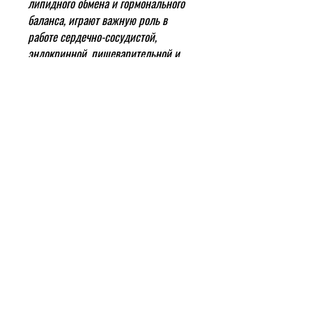
липидного обмена и гормонального
баланса, играют важную роль в
работе сердечно-сосудистой,
эндокринной, пищеварительной и
половой систем, способствуют
укреплению иммунитета и
очищению организма человека от
всевозможных вредных веществ.
Масло расторопши содержит
также значительное количество
сильнейших природных
антиоксидантов - витаминов Е и
А.
Играющий ключевую роль в
работе сердечно-сосудистой и
репродуктивной систем, витамин Е в
комплексе с витамином А активно
препятствуют развитию
воспалительных процессов, весьма