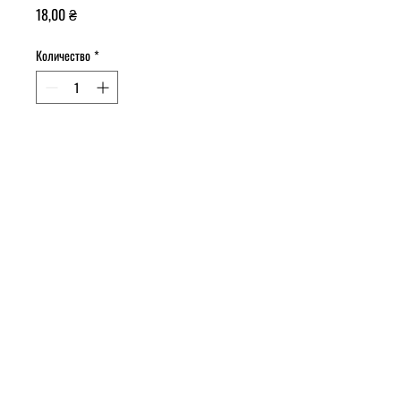
Цена
18,00 ₴
Количество
*
Добавить в корзину
Сухари панировочные из
пророщенного зерна пшеницы.
Состав:
пророщенное зерно
пшеницы, структурированная вода,
масло ГХИ, хлорофилл, морская
соль.
Пищевая ценность:
белки – 16,62
г, углеводы – 36,17 г, жиры – 4,64 г.
Калорийность:
215 ккал/899 кДж.